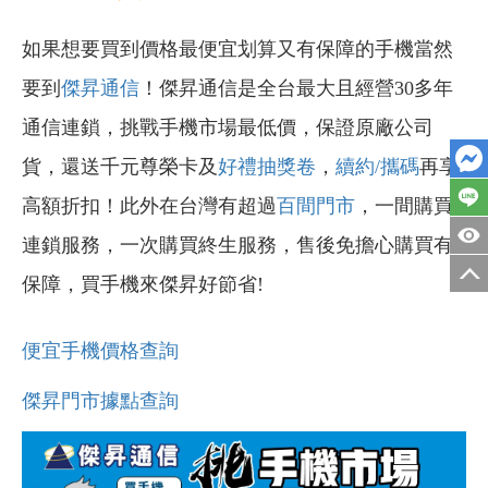
如果想要買到價格最便宜划算又有保障的手機當然
要到
傑昇通信
！傑昇通信是全台最大且經營30多年
通信連鎖，挑戰手機市場最低價，保證原廠公司
貨，還送千元尊榮卡及
好禮抽獎卷
，
續約/攜碼
再享
高額折扣！此外在台灣有超過
百間門市
，一間購買
連鎖服務，一次購買終生服務，售後免擔心購買有
保障，買手機來傑昇好節省!
便宜手機價格查詢
傑昇門市據點查詢