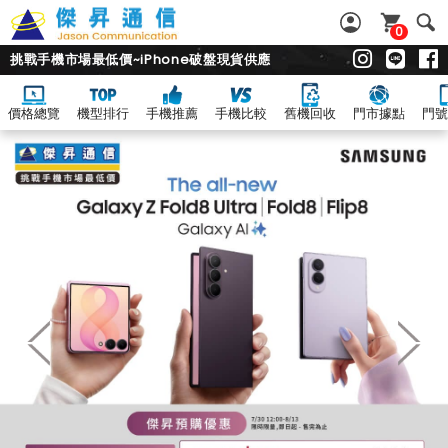
0
挑戰手機市場最低價~iPhone破盤現貨供應
價格總覽
機型排行
手機推薦
手機比較
舊機回收
門市據點
門號