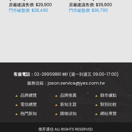
原廠建議售價: $29,900
原廠建議售價: $39,900
原
門市破盤價: $28,490
門市破盤價: $36,790
門
客服電話：
02-29959861 轉1 (週一到週五 09:00-17:00)
jason.service@jyes.com.tw
品牌總覽
品牌推薦
縣市據點
電信總覽
新知主題
類別比較
熱門新知
購物須知
網站導覽
傑昇通信 ALL RIGHTS RESERVED.