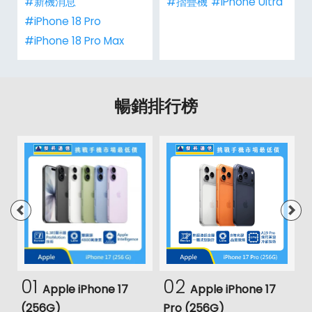
#新機消息
#摺疊機
#iPhone Ultra
#iPhone 18 Pro
#iPhone 18 Pro Max
暢銷排行榜
01
02
Apple iPhone 17
Apple iPhone 17
(256G)
Pro (256G)
(