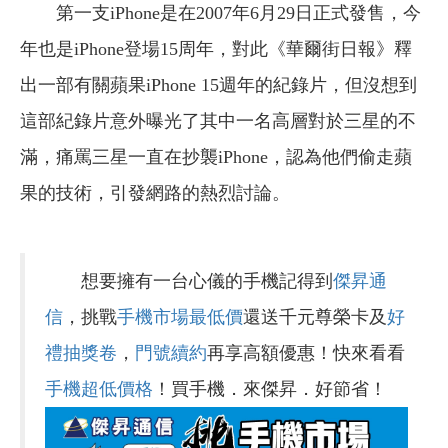
第一支iPhone是在2007年6月29日正式發售，今
年也是iPhone登場15周年，對此《華爾街日報》釋
出一部有關蘋果iPhone 15週年的紀錄片，但沒想到
這部紀錄片意外曝光了其中一名高層對於三星的不
滿，痛罵三星一直在抄襲iPhone，認為他們偷走蘋
果的技術，引發網路的熱烈討論。
想要擁有一台心儀的手機記得到
傑昇通
信
，挑戰
手機市場最低價
還送千元尊榮卡及
好
禮抽獎卷
，
門號續約
再享高額優惠！快來看看
手機超低價格
！買手機．來傑昇．好節省！