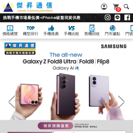
0
挑戰手機市場最低價~iPhone破盤現貨供應
價格總覽
機型排行
手機推薦
手機比較
舊機回收
門市據點
門號