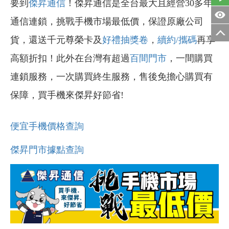
要到
傑昇通信
！傑昇通信是全台最大且經營30多年
通信連鎖，挑戰手機市場最低價，保證原廠公司
貨，還送千元尊榮卡及
好禮抽獎卷
，
續約/攜碼
再享
高額折扣！此外在台灣有超過
百間門市
，一間購買
連鎖服務，一次購買終生服務，售後免擔心購買有
保障，買手機來傑昇好節省!
便宜手機價格查詢
傑昇門市據點查詢