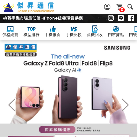
0
挑戰手機市場最低價~iPhone破盤現貨供應
價格總覽
機型排行
手機推薦
手機比較
舊機回收
門市據點
門號