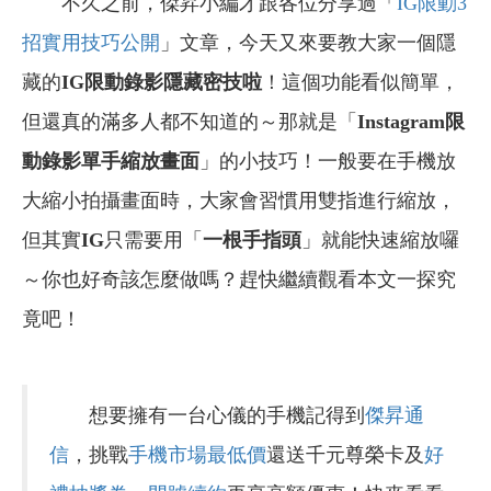
不久之前，傑昇小編才跟各位分享過「
IG限動3
招實用技巧公開
」文章，今天又來要教大家一個隱
藏的
IG限動錄影隱藏密技啦
！這個功能看似簡單，
但還真的滿多人都不知道的～那就是「
Instagram
限
動錄影單手縮放畫面
」的小技巧！一般要在手機放
大縮小拍攝畫面時，大家會習慣用雙指進行縮放，
但其實
IG
只需要用「
一根手指頭
」就能快速縮放囉
～你也好奇該怎麼做嗎？趕快繼續觀看本文一探究
竟吧！
想要擁有一台心儀的手機記得到
傑昇通
信
，挑戰
手機市場最低價
還送千元尊榮卡及
好