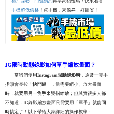
禮抽獎卷
，
門號續約
再享高額優惠！快來看看
手機超低價格
！買手機．來傑昇．好節省！
IG
限時動態錄影如何單手縮放畫面？
當我們使用
Instagram
限動錄影時
，通常一隻手
指頭會長按「
快門鍵
」，當需要縮小、放大畫面
時，就要用另一隻手來雙指縮放；但其實很多人都
不知道，IG錄影縮放畫面只需要用「單手」就能同
時搞定了！以下帶給大家詳細的操作教學：