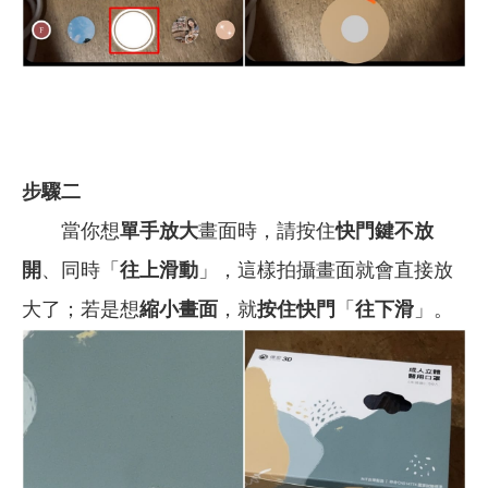
步驟二
當你想
單手放大
畫面時，請按住
快門鍵不放
開
、同時「
往上滑動
」，這樣拍攝畫面就會直接放
大了；若是想
縮小畫面
，就
按住快門
「
往下滑
」。