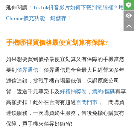
延伸閱讀：
TikTok抖音影片如何下載到電腦裡？用
Chrome擴充功能一鍵儲存！
手機哪裡買價格最便宜划算有保障?
如果想要買到價格最便宜划算又有保障的手機當然
要到
傑昇通信
！傑昇通信是全台最大且經營30多年
通信連鎖，挑戰手機市場最低價，保證原廠公司
貨，還送千元尊榮卡及
好禮抽獎卷
，
續約/攜碼
再享
高額折扣！此外在台灣有超過
百間門市
，一間購買
連鎖服務，一次購買終生服務，售後免擔心購買有
保障，買手機來傑昇好節省!