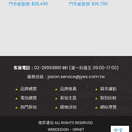
門市破盤價: $28,490
門市破盤價: $36,790
門
價
客服電話：
02-29959861 轉1 (週一到週五 09:00-17:00)
jason.service@jyes.com.tw
品牌總覽
品牌推薦
縣市據點
電信總覽
新知主題
類別比較
熱門新知
購物須知
網站導覽
傑昇通信 ALL RIGHTS RESERVED.
WEBDESIGN - GRNET
中文