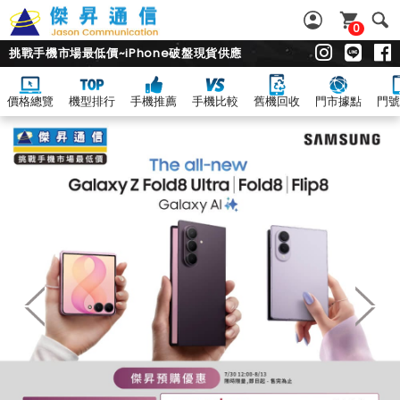
0
挑戰手機市場最低價~iPhone破盤現貨供應
價格總覽
機型排行
手機推薦
手機比較
舊機回收
門市據點
門號