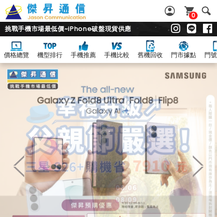
0
挑戰手機市場最低價~iPhone破盤現貨供應
價格總覽
機型排行
手機推薦
手機比較
舊機回收
門市據點
門號