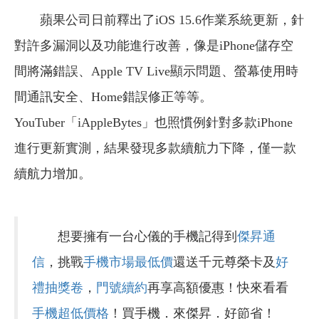
蘋果公司日前釋出了iOS 15.6作業系統更新，針
對許多漏洞以及功能進行改善，像是iPhone儲存空
間將滿錯誤、Apple TV Live顯示問題、螢幕使用時
間通訊安全、Home錯誤修正等等。
YouTuber「iAppleBytes」也照慣例針對多款iPhone
進行更新實測，結果發現多款續航力下降，僅一款
續航力增加。
想要擁有一台心儀的手機記得到
傑昇通
信
，挑戰
手機市場最低價
還送千元尊榮卡及
好
禮抽獎卷
，
門號續約
再享高額優惠！快來看看
手機超低價格
！買手機．來傑昇．好節省！