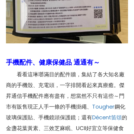
手機配件、健康保健品 通通有～
看看這琳瑯滿目的配件牆，集結了各大知名廠
商的手機殼、充電頭，一字排開看起來真療癒。傑
昇通信手機配件應有盡有，想當然不只有這些～門
市有販售現正人手一條的手機掛繩、
Tougher
鋼化
玻璃保護貼、手機鏡頭保護鏡；還有
Décent笛頌
的
金盞花葉黃素、三效芝麻眠、UCII好宜立等保健食