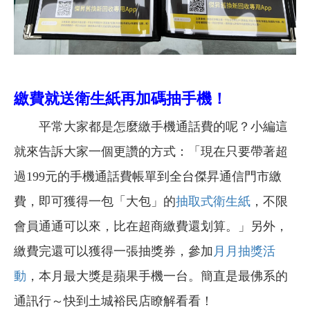
繳費就送衛生紙再加碼抽手機！
平常大家都是怎麼繳手機通話費的呢？小編這
就來告訴大家一個更讚的方式：「現在只要帶著超
過199元的手機通話費帳單到全台傑昇通信門市繳
費，即可獲得一包「大包」的
抽取式衛生紙
，不限
會員通通可以來，比在超商繳費還划算。」另外，
繳費完還可以獲得一張抽獎券，參加
月月抽獎活
動
，本月最大獎是蘋果手機一台。簡直是最佛系的
通訊行～快到土城裕民店瞭解看看！