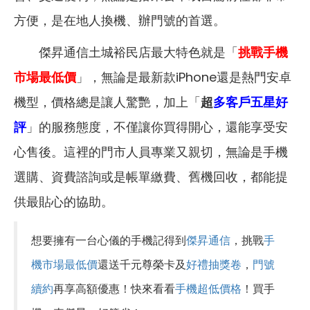
方便，是在地人換機、辦門號的首選。
傑昇通信土城裕民店最大特色就是「
挑戰手機
市場最低價
」，無論是最新款iPhone還是熱門安卓
機型，價格總是讓人驚艷，加上「
超
多客戶五星好
評
」的服務態度，不僅讓你買得開心，還能享受安
心售後。這裡的門市人員專業又親切，無論是手機
選購、資費諮詢或是帳單繳費、舊機回收，都能提
供最貼心的協助。
想要擁有一台心儀的手機記得到
傑昇通信
，挑戰
手
機市場最低價
還送千元尊榮卡及
好禮抽獎卷
，
門號
續約
再享高額優惠！快來看看
手機超低價格
！買手