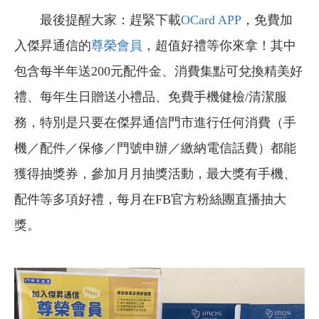
最後提醒大家：趕緊下載
OCard APP
，免費加
入傑昇通信的
尊榮會員
，超值好禮等你來拿！其中
包含每半年送200元配件金、消費集點可兌換精美好
禮、每年生日贈送小禮品、免費手機健檢/清潔服
務，特別是只要在傑昇通信門市進行任何消費（手
機／配件／保修／門號申辦／繳納電信話費）都能
獲得抽獎券，參加月月抽獎活動，最大獎有手機、
配件等多項好禮，每月在FB官方粉絲團直播抽大
獎。