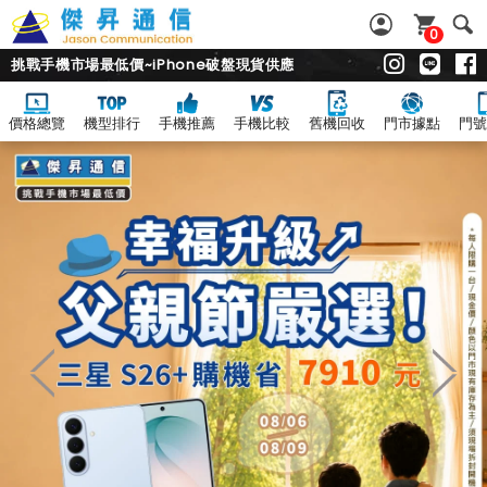
0
挑戰手機市場最低價~iPhone破盤現貨供應
價格總覽
機型排行
手機推薦
手機比較
舊機回收
門市據點
門號