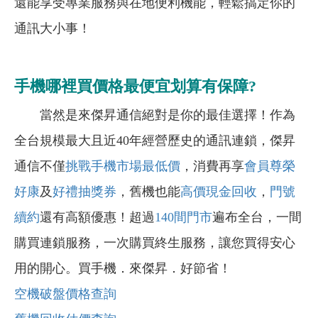
還能享受專業服務與在地便利機能，輕鬆搞定你的
通訊大小事！
手機哪裡買價格最便宜划算有保障?
當然是來傑昇通信絕對是你的最佳選擇！作為
全台規模最大且近40年經營歷史的通訊連鎖，傑昇
通信不僅
挑戰手機市場最低價
，消費再享
會員尊榮
好康
及
好禮抽獎券
，舊機也能
高價現金回收
，
門號
續約
還有高額優惠！超過
140間門市
遍布全台，一間
購買連鎖服務，一次購買終生服務，讓您買得安心
用的開心。買手機．來傑昇．好節省！
空機破盤價格查詢