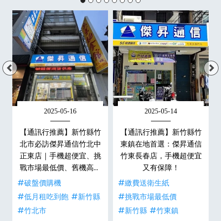
2025-05-16
2025-05-14
永
【通訊行推薦】新竹縣竹
【通訊行推薦】新竹縣竹
瑚
北市必訪傑昇通信竹北中
東鎮在地首選：傑昇通信
、
正東店｜手機超便宜、挑
竹東長春店，手機超便宜
生
戰市場最低價、舊機高價
又有保障！
現金回收
#破盤價購機
#繳費送衛生紙
#低月租吃到飽
#新竹縣
#挑戰市場最低價
#竹北市
#新竹縣
#竹東鎮