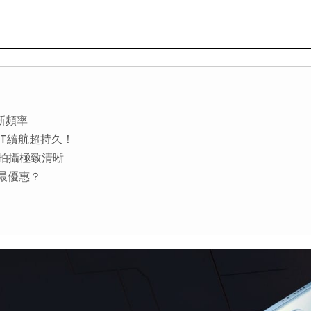
更新頻率
 GT續航超持久！
GT拍攝極致清晰
買最優惠？