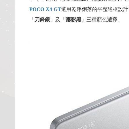
POCO X4 GT
選用乾淨俐落的平整邊框設計
「
刀鋒銀
」及「
霧影黑
」三種顏色選擇。