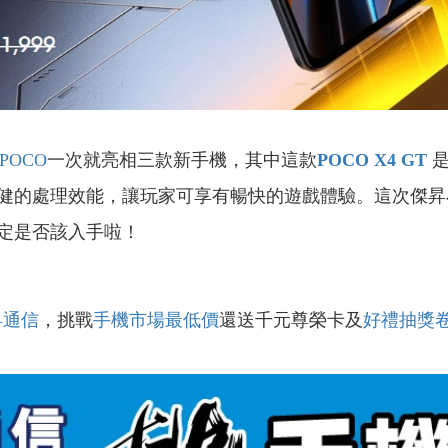
POCO
一次就
亮相三款新手機，其中這款
POCO X4 GT
是
健的處理效能，讓玩家可享有暢快的遊戲體驗。這次傑昇
定是否該入手啦！
昇通信
，挑戰
手機市場最低價
還送千元尊榮卡及
好禮抽獎
！