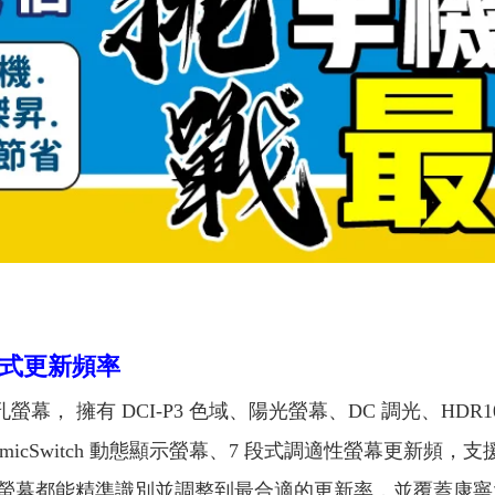
式更新頻率
+挖孔螢幕， 擁有 DCI-P3 色域、陽光螢幕、DC 調光、HDR
cSwitch 動態顯示螢幕、7 段式調適性螢幕更新頻，支援最
螢幕都能精準識別並調整到最合適的更新率，並覆蓋康寧