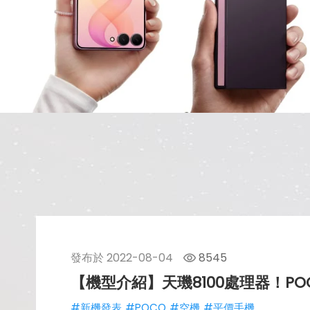
發布於
2022-08-04
8545
【機型介紹】天璣8100處理器！PO
#新機發表
#POCO
#空機
#平價手機