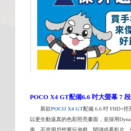
POCO X4 GT
配備
6.6
吋大螢幕
7
段
新款
POCO X4 GT
配備 6.6 吋 FHD
以更生動逼真的色彩照亮畫面，並採用Dynami
率，不管用戶想要玩遊戲、閱讀或看影片，