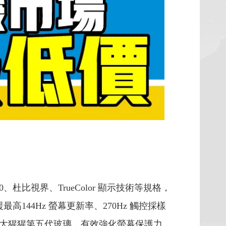
10、杜比視界、TrueColor 顯示技術等規格，
高144Hz 螢幕更新率、270Hz 觸控採樣
大猩猩第五代玻璃，有效強化螢幕保護力。