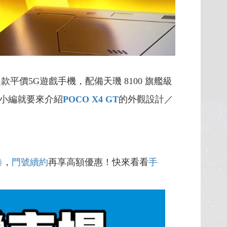
款平價5G遊戲手機，配備天璣 8100 旗艦級
小編就要來介紹
POCO X4 GT
的外觀設計／
卷
，
門號續約
再享高額優惠！快來看看
手