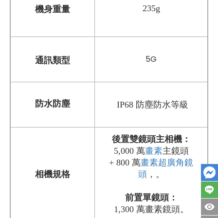
235g
機身重量
5G
通訊類型
防水防塵
IP68 防塵防水等級
後置雙鏡頭主相機：
5,000 萬
畫素
主鏡頭
+ 800 萬
畫素
超廣角鏡
相機規格
頭
，。
前置單鏡頭
：
1,300 萬畫素鏡頭。