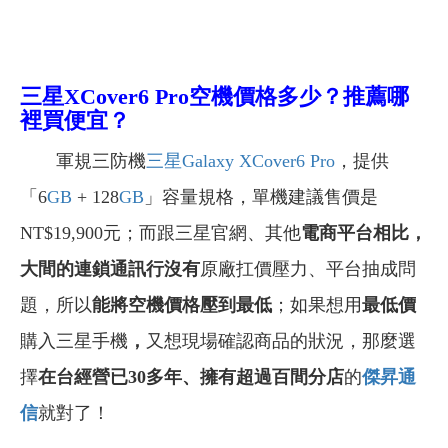
三星XCover6 Pro空機價格多少？推薦哪
裡買便宜？
軍規三防機
三星Galaxy XCover6 Pro
，提供
「6
GB
+ 128
GB
」容量規格，單機建議售價是
NT$19,900元；而跟三星官網、其他
電商平台相比，
大間的連鎖通訊行沒有
原廠扛價壓力、平台抽成問
題，所以
能將空機價格壓到最低
；如果想用
最低價
購入三星手機
，
又想現場確認商品的狀況，那麼選
擇
在台經營已30多年、擁有超過百間分店
的
傑昇通
信
就對了！