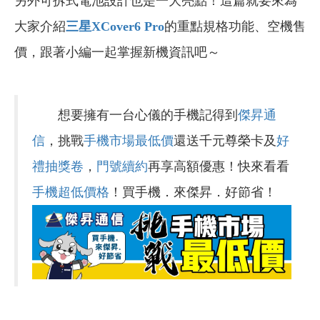
另外可拆式電池設計也是一大亮點！這篇就要來為
大家介紹
三星XCover6 Pro
的重點規格功能、空機售
價，跟著小編一起掌握新機資訊吧～
想要擁有一台心儀的手機記得到
傑昇通
信
，挑戰
手機市場最低價
還送千元尊榮卡及
好
禮抽獎卷
，
門號續約
再享高額優惠！快來看看
手機超低價格
！買手機．來傑昇．好節省！