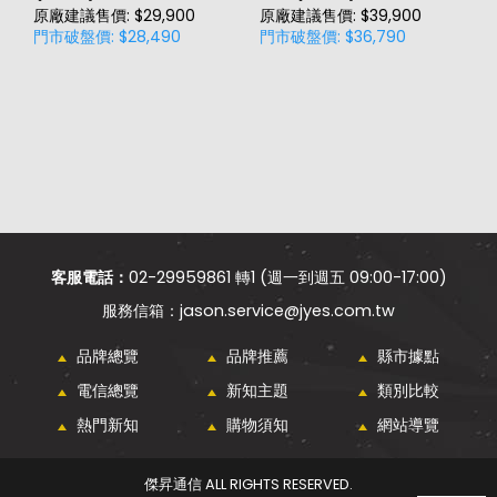
原廠建議售價: $29,900
原廠建議售價: $39,900
原
門市破盤價: $28,490
門市破盤價: $36,790
門
客服電話：
02-29959861 轉1 (週一到週五 09:00-17:00)
jason.service@jyes.com.tw
品牌總覽
品牌推薦
縣市據點
電信總覽
新知主題
類別比較
熱門新知
購物須知
網站導覽
傑昇通信 ALL RIGHTS RESERVED.