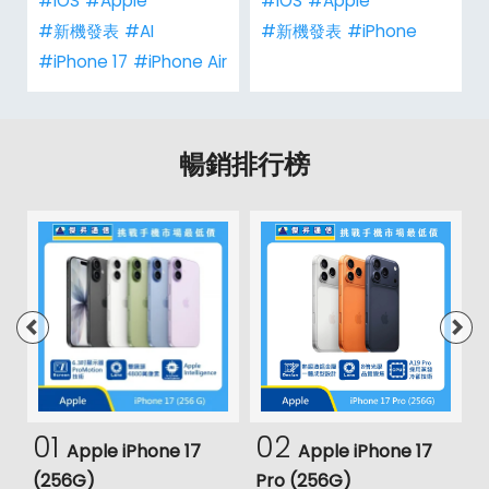
#iOS
#Apple
#iOS
#Apple
#新機發表
#AI
#新機發表
#iPhone
#iPhone 17
#iPhone Air
暢銷排行榜
01
02
Apple iPhone 17
Apple iPhone 17
(256G)
Pro (256G)
(