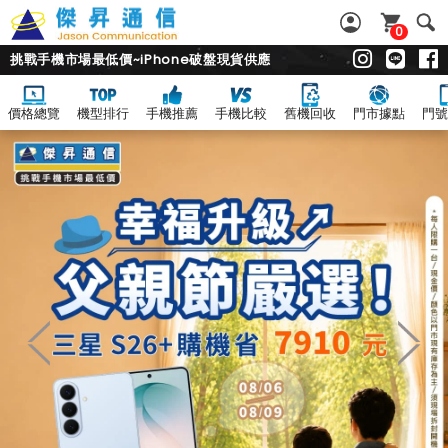
0
挑戰手機市場最低價~iPhone破盤現貨供應
價格總覽
機型排行
手機推薦
手機比較
舊機回收
門市據點
門號