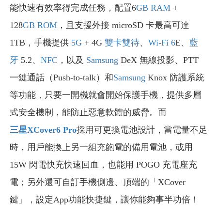
能快速有效率得完成任務，配置6
GB
RAM
+
128
GB
ROM
，且支援外接 microSD 卡最高可達
1TB，手機提供
5G
+ 4G
雙卡雙待
、
Wi-Fi 6
E、
藍
牙
5.2、
NFC
，以及
Samsung
DeX 無線投影、PTT
一鍵通話（Push-to-talk）和
Samsung
Knox 防護系統
等功能，只要一開機就會開始保護手機，提供多層
式安全機制，能防止惡意軟體的威脅。而
三星XCover6 Pro
採用可更換電池設計，當電量不足
時，用戶能換上另一組充飽電的備用電池，或用
15W 閃電快充快速回血，也能用 POGO 充電座充
電；另外還可自訂手機側邊、頂端的「XCover
鍵」，設定App功能快捷鍵，讓你能夠事半功倍！