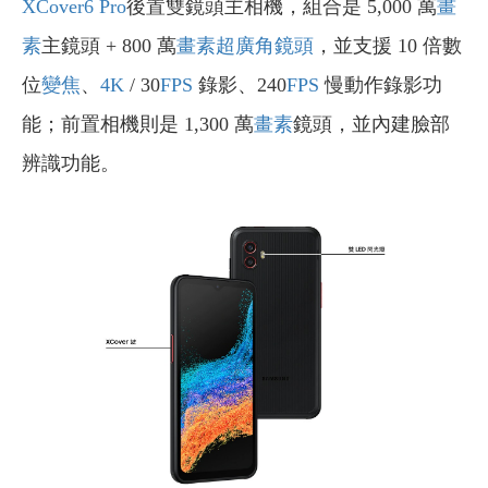
XCover6 Pro
後置雙鏡頭主相機，組合是 5,000 萬
畫
素
主鏡頭 + 800 萬
畫素
超廣角鏡頭
，並支援 10 倍數
位
變焦
、
4K
/ 30
FPS
錄影、240
FPS
慢動作錄影功
能；前置相機則是 1,300 萬
畫素
鏡頭，並內建臉部
辨識功能。