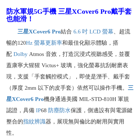
防水軍規5G手機 三星XCover6 Pro戴手套
也能滑！
三星XCover6 Pro
結合
6.6 吋
LCD 螢幕
、超流
暢的120
Hz
螢幕更新率
和最佳化顯示體驗，搭
配
Dolby
Atmos 音效，打造沉浸式視聽感受，並覆
蓋康寧大猩猩 Victus+ 玻璃，強化螢幕抗刮耐磨表
現，支援「手套觸控模式」，即使是溼手、戴手套
（厚度 2mm 以下的皮手套）依然可以操作手機。
三
星XCover6 Pro
機身通過美國 MIL-STD-810H 軍規
認證，具備
IP
68
防塵防水
保護，側邊設有與電源鍵
整合的
指紋辨識
器，展現無與倫比的耐用與實用
性。