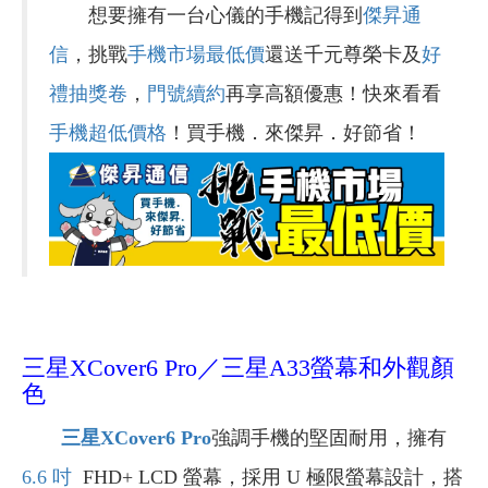
想要擁有一台心儀的手機記得到
傑昇通
信
，挑戰
手機市場最低價
還送千元尊榮卡及
好
禮抽獎卷
，
門號續約
再享高額優惠！快來看看
手機超低價格
！買手機．來傑昇．好節省！
三星XCover6 Pro／三星A33螢幕和外觀顏
色
三星XCover6 Pro
強調手機的堅固耐用，擁有
6.6 吋
FHD+ LCD 螢幕，採用 U 極限螢幕設計，搭