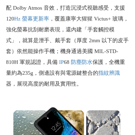
配 Dolby Atmos 音效，打造沉浸式視聽感受，支援
120
Hz
螢幕更新率
，覆蓋康寧大猩猩 Victus+ 玻璃，
強化螢幕抗刮耐磨表現，還內建「手套觸控模
式」，就算是溼手、戴手套（厚度 2mm 以下的皮手
套）依然能操作手機；機身通過美國 MIL-STD-
810H 軍規認證，具備
IP
68
防塵防水
保護，全機重
量約為235g，側邊設有與電源鍵整合的
指紋辨識
器，展現高度的耐用及實用性。