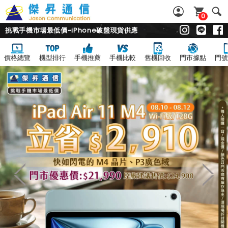
0
挑戰手機市場最低價~iPhone破盤現貨供應
價格總覽
機型排行
手機推薦
手機比較
舊機回收
門市據點
門號