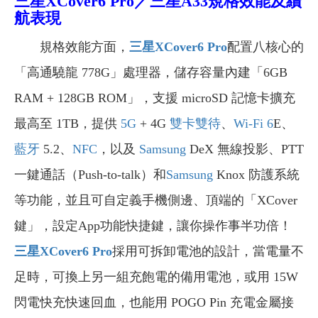
三星XCover6 Pro／三星A33
規格效能及續
航表現
規格效能方面，
三星XCover6 Pro
配置八核心的
「高通驍龍 778G」處理器，儲存容量內建「6GB
RAM + 128GB ROM」，支援 microSD 記憶卡擴充
最高至 1TB，提供
5G
+ 4G
雙卡雙待
、
Wi-Fi 6
E、
藍牙
5.2、
NFC
，以及
Samsung
DeX 無線投影、PTT
一鍵通話（Push-to-talk）和
Samsung
Knox 防護系統
等功能，並且可自定義手機側邊、頂端的「XCover
鍵」，設定App功能快捷鍵，讓你操作事半功倍！
三星XCover6 Pro
採用可拆卸電池的設計，當電量不
足時，可換上另一組充飽電的備用電池，或用 15W
閃電快充快速回血，也能用 POGO Pin 充電金屬接