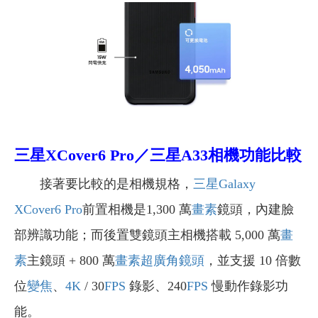
三星XCover6 Pro／三星A33
相機功能比較
接著要比較的是相機規格，
三星Galaxy
XCover6 Pro
前置相機是1,300 萬
畫素
鏡頭，內建臉
部辨識功能；而後置雙鏡頭主相機搭載 5,000 萬
畫
素
主鏡頭 + 800 萬
畫素
超廣角鏡頭
，並支援 10 倍數
位
變焦
、
4K
/ 30
FPS
錄影、240
FPS
慢動作錄影功
能。