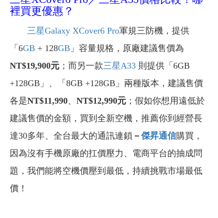
裡買更優惠？
三星
Galaxy XCover6 Pro
軍規三防機，提供
「
6
GB
+ 128
GB
」容量規格，原廠建議售價為
NT$19,900元
；而
另一款
三星A33
則提供
「6GB
+128GB」、「8GB +128GB」兩種版本，建議售價
各是
NT$11,990
、
NT$12,990
元
；假如你想用遠低於
建議售價的金額，買到全新空機，推薦你到經營長
達30多年、全台最大的通訊連鎖
－
傑昇通信
購買，
因為沒有手機原廠的扛價壓力、電商平台的抽成問
題，我們能將空機價壓到最低，持續挑戰市場最低
價！