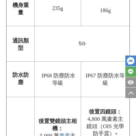
機身重
235g
186g
量
通訊類
5G
型
防水防
IP68 防塵防水
IP67 防塵防水等
塵
等級
級
後置四鏡頭：
4,800 萬畫素主
後置雙鏡頭主相
鏡頭（OIS 光學
機：
防手震）+
5,000 萬
畫素
主