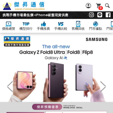
0
挑戰手機市場最低價~iPhone破盤現貨供應
價格總覽
機型排行
手機推薦
手機比較
舊機回收
門市據點
門號