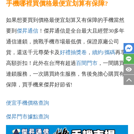
手機哪裡買價格最便宜划算有保障?
如果想要買到價格最便宜划算又有保障的手機當然
要到
傑昇通信
！傑昇通信是全台最大且經營30多年
通信連鎖，挑戰手機市場最低價，保證原廠公司
貨，還送千元尊榮卡及
好禮抽獎卷
，
續約/攜碼
再享
高額折扣！此外在台灣有超過
百間門市
，一間購買
連鎖服務，一次購買終生服務，售後免擔心購買有
保障，買手機來傑昇好節省!
便宜手機價格查詢
傑昇門市據點查詢