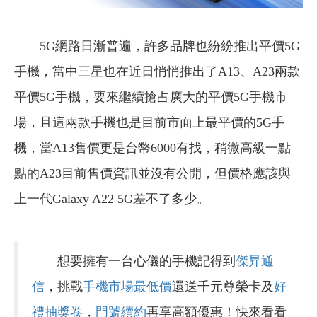
5G網路日漸普遍，許多品牌也紛紛推出平價5G
手機，當中三星也在近日悄悄推出了A13、A23兩款
平價5G手機，要來繼續搶占廣大的平價5G手機市
場，且這兩款手機也是目前市面上最平價的5G手
機，當A13售價更是台幣6000有找，稍微高級一點
點的A23目前售價資訊並沒有公開，但價格應該與
上一代Galaxy A22 5G差不了多少。
想要擁有一台心儀的手機記得到
傑昇通
信
，挑戰
手機市場最低價
還送千元尊榮卡及
好
禮抽獎卷
，
門號續約
再享高額優惠！快來看看