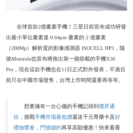
全球首款2億畫素手機！三星日前宣布成功研發
出最小單位畫素達 0.64μm 畫素的 2 億畫素
（200Mp）解析度的影像感測器 ISOCELL HP1，隨
後Motorola也宣布將推出第一個搭載的手機X30
Pro，現在這款手機也在11日正式對外發表，不過目
前只在中國市場發售，台灣上市時間還要再等等。
想要擁有一台心儀的手機記得到
傑昇通
信
，挑戰
手機市場最低價
還送千元尊榮卡及
好
禮抽獎卷
，
門號續約
再享高額優惠！快來看看