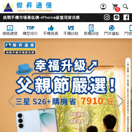
0
挑戰手機市場最低價~iPhone破盤現貨供應
價格總覽
機型排行
手機推薦
手機比較
舊機回收
門市據點
門號