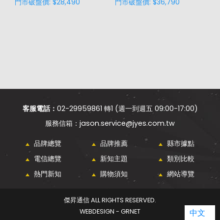
門市破盤價: $28,490
門市破盤價: $36,790
門
客服電話：
02-29959861 轉1 (週一到週五 09:00-17:00)
jason.service@jyes.com.tw
品牌總覽
品牌推薦
縣市據點
電信總覽
新知主題
類別比較
熱門新知
購物須知
網站導覽
傑昇通信 ALL RIGHTS RESERVED.
中文
WEBDESIGN - GRNET