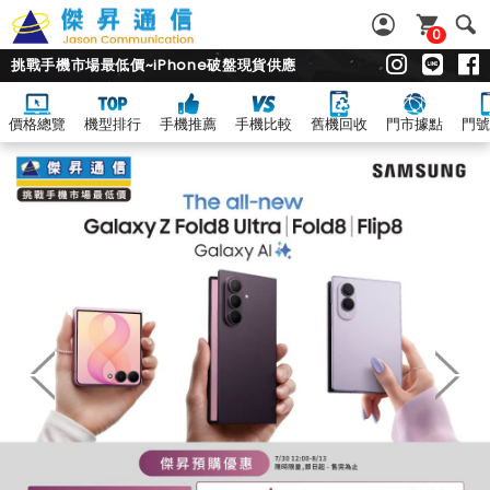
0
挑戰手機市場最低價~iPhone破盤現貨供應
價格總覽
機型排行
手機推薦
手機比較
舊機回收
門市據點
門號