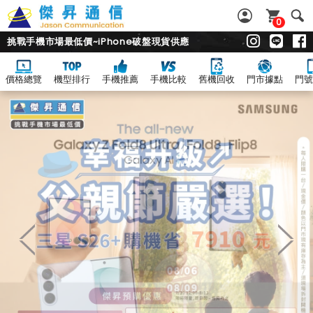
0
挑戰手機市場最低價~iPhone破盤現貨供應
價格總覽
機型排行
手機推薦
手機比較
舊機回收
門市據點
門號