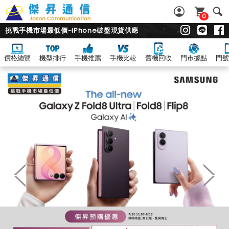
0
挑戰手機市場最低價~iPhone破盤現貨供應
價格總覽
機型排行
手機推薦
手機比較
舊機回收
門市據點
門號