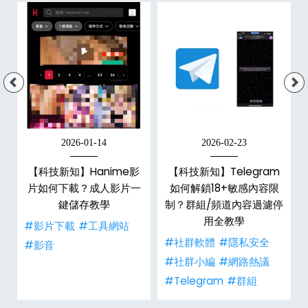
2026-01-14
2026-02-23
【科技新知】Hanime影
【科技新知】Telegram
戶
片如何下載？成人影片一
如何解鎖18+敏感內容限
鍵儲存教學
制？群組/頻道內容過濾停
用全教學
#影片下載
#工具網站
#社群軟體
#隱私安全
#影音
#社群小編
#網路熱議
#Telegram
#群組