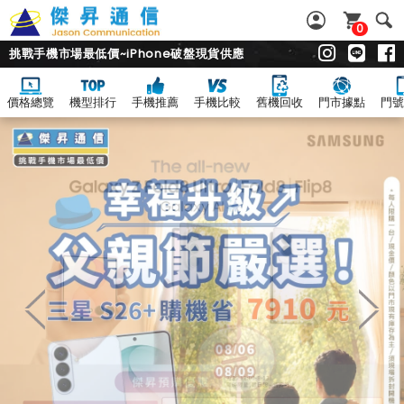
0
挑戰手機市場最低價~iPhone破盤現貨供應
價格總覽
機型排行
手機推薦
手機比較
舊機回收
門市據點
門號