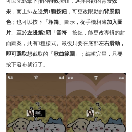
可以先點擊下排的
特效
按鈕，選擇喜歡的背景
效
果
，而上排左邊
第1顆按鈕
，可更改限動的
背景顏
色
；也可以按下「
相簿
」圖示，從手機相簿
加入圖
片
。至於
左邊第2顆
「
音符
」按鈕，能更改專輯的封
面圖案，共有3種樣式。最後只要在底部
左右滑動，
即可選取
想截取的「
歌曲範圍
」；編輯完畢，只要
按下發布就行了。