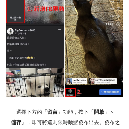
選擇下方的「
留言
」功能，按下「
開啟
」＞
「
儲存
」，即可將這則限時動態發布出去。發布之