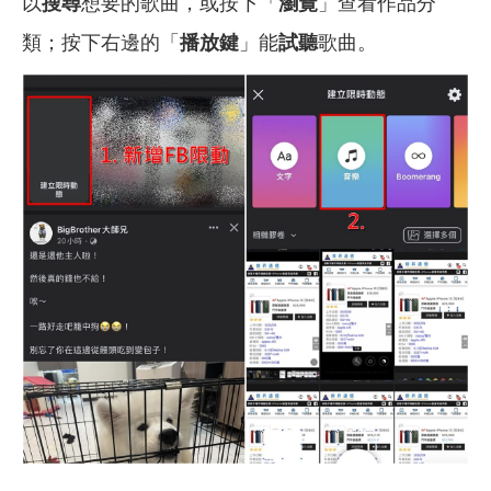
以
搜尋
想要的歌曲，或按下「
瀏覽
」查看作品分
類；按下右邊的「
播放鍵
」能
試聽
歌曲。