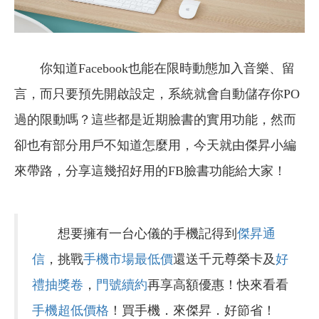
你知道Facebook也能在限時動態加入音樂、留
言，而只要預先開啟設定，系統就會自動儲存你PO
過的限動嗎？這些都是近期臉書的實用功能，然而
卻也有部分用戶不知道怎麼用，今天就由傑昇小編
來帶路，分享這幾招好用的FB臉書功能給大家！
想要擁有一台心儀的手機記得到
傑昇通
信
，挑戰
手機市場最低價
還送千元尊榮卡及
好
禮抽獎卷
，
門號續約
再享高額優惠！快來看看
手機超低價格
！買手機．來傑昇．好節省！