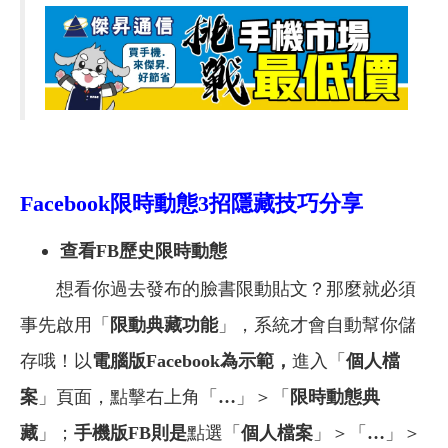
Facebook
限時動態3招隱藏技巧分享
查看FB歷史限時動態
想看你過去發布的臉書限動貼文？那麼就必須
事先啟用「
限動
典藏功能
」，系統才會自動幫你儲
存哦！以
電腦版Facebook為示範，
進入「
個人檔
案
」頁面，點擊右上角「
…
」＞「
限時動態典
藏
」；
手機版FB則是
點選「
個人檔案
」＞「
…
」＞