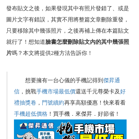
發布貼文之後，如果發現其中有照片發錯了、或是
圖片文字有錯誤，其實不用將整篇文章刪除重發，
只要移除其中幾張照片，之後再補上傳在本篇貼文
就行了！想知道
臉書
怎麼刪除貼文內的其中幾張照
片
嗎？本文將提供2種方法告訴你！
想要擁有一台心儀的手機記得到
傑昇通
信
，挑戰
手機市場最低價
還送千元尊榮卡及
好
禮抽獎卷
，
門號續約
再享高額優惠！快來看看
手機超低價格
！買手機．來傑昇．好節省！