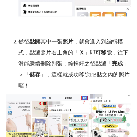
然後
點開
其中一張
照片
，就會進入到編輯模
式，點選照片右上角的「
Ｘ
」即可
移除
，往下
滑能繼續刪除別張；編輯好之後點選「
完成
」
＞「
儲存
」，這樣就成功移除FB貼文內的照片
囉！