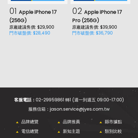
01
02
Apple iPhone 17
Apple iPhone 17
(256G)
Pro (256G)
(
原廠建議售價: $29,900
原廠建議售價: $39,900
原
門市破盤價: $28,490
門市破盤價: $36,790
門
客服電話：
02-29959861 轉1 (週一到週五 09:00-17:00)
jason.service@jyes.com.tw
品牌總覽
品牌推薦
縣市據點
電信總覽
新知主題
類別比較