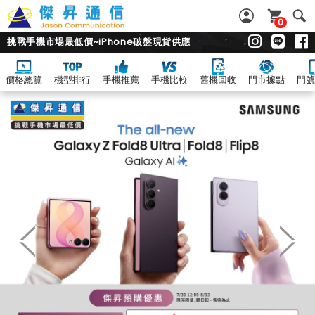
0
挑戰手機市場最低價~iPhone破盤現貨供應
價格總覽
機型排行
手機推薦
手機比較
舊機回收
門市據點
門號