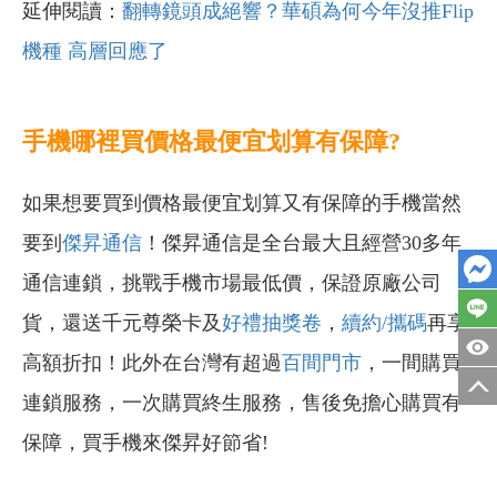
延伸閱讀：
翻轉鏡頭成絕響？華碩為何今年沒推Flip
機種 高層回應了
手機哪裡買價格最便宜划算有保障?
如果想要買到價格最便宜划算又有保障的手機當然
要到
傑昇通信
！傑昇通信是全台最大且經營30多年
通信連鎖，挑戰手機市場最低價，保證原廠公司
貨，還送千元尊榮卡及
好禮抽獎卷
，
續約/攜碼
再享
高額折扣！此外在台灣有超過
百間門市
，一間購買
連鎖服務，一次購買終生服務，售後免擔心購買有
保障，買手機來傑昇好節省!