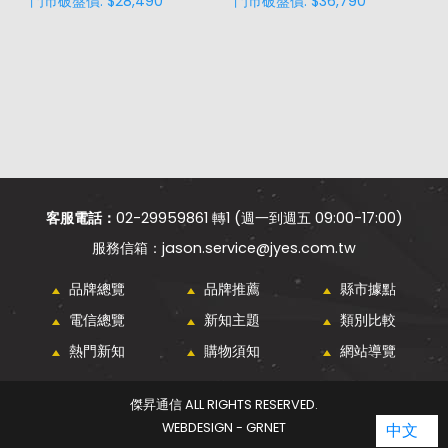
門市破盤價: $28,490
門市破盤價: $36,790
門
客服電話：
02-29959861 轉1 (週一到週五 09:00-17:00)
jason.service@jyes.com.tw
品牌總覽
品牌推薦
縣市據點
電信總覽
新知主題
類別比較
熱門新知
購物須知
網站導覽
傑昇通信 ALL RIGHTS RESERVED.
中文
WEBDESIGN - GRNET