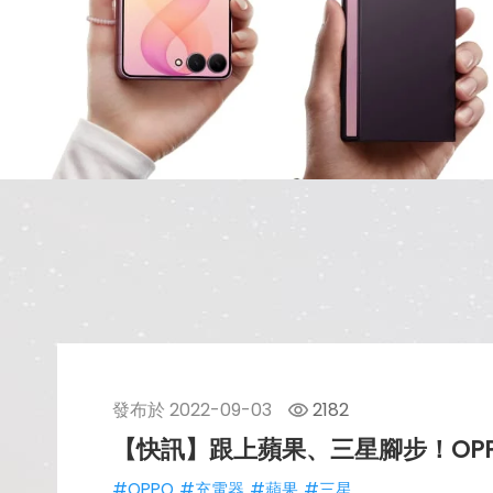
發布於
2022-09-03
2182
【快訊】跟上蘋果、三星腳步！OP
#OPPO
#充電器
#蘋果
#三星