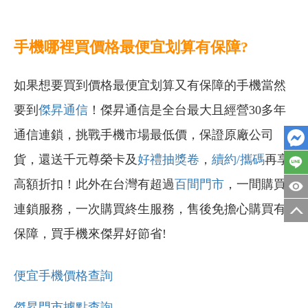
手機哪裡買價格最便宜划算有保障?
如果想要買到價格最便宜划算又有保障的手機當然
要到
傑昇通信
！傑昇通信是全台最大且經營30多年
通信連鎖，挑戰手機市場最低價，保證原廠公司
貨，還送千元尊榮卡及
好禮抽獎卷
，
續約/攜碼
再享
高額折扣！此外在台灣有超過
百間門市
，一間購買
連鎖服務，一次購買終生服務，售後免擔心購買有
保障，買手機來傑昇好節省!
便宜手機價格查詢
傑昇門市據點查詢