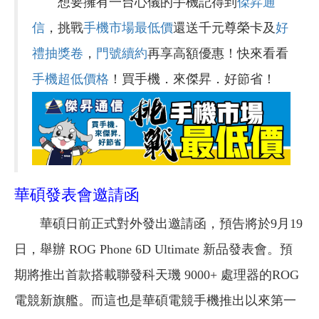
想要擁有一台心儀的手機記得到
傑昇通
信
，挑戰
手機市場最低價
還送千元尊榮卡及
好
禮抽獎卷
，
門號續約
再享高額優惠！快來看看
手機超低價格
！買手機．來傑昇．好節省！
華碩發表會邀請函
華碩日前正式對外發出邀請函，預告將於9月19
日，舉辦 ROG Phone 6D Ultimate 新品發表會。預
期將推出首款搭載聯發科天璣 9000+ 處理器的ROG
電競新旗艦。而這也是華碩電競手機推出以來第一