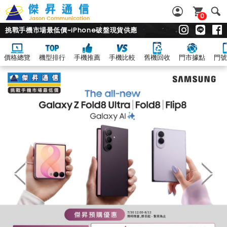
0
挑戰手機市場最低價~iPhone破盤現貨供應
價格總覽
機型排行
手機推薦
手機比較
舊機回收
門市據點
門號