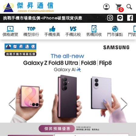
0
挑戰手機市場最低價~iPhone破盤現貨供應
價格總覽
機型排行
手機推薦
手機比較
舊機回收
門市據點
門號