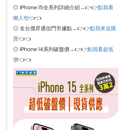
◎ iPhone 15全系列詳細介紹→👉👉
點我看
懶人包
👈👈
◎ 全台傑昇通信門市據點→👉👉
點我來這購
買
👈👈
◎ iPhone 14系列破盤價→👉👉
點我看超低
價
👈👈