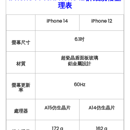
理表
iPhone 14
iPhone 12
6.1吋
螢幕尺寸
超瓷晶盾面板玻璃
材質
鋁金屬設計
60Hz
螢幕更新
率
A15仿生晶片
A14仿生晶片
處理器
172 g
162 g