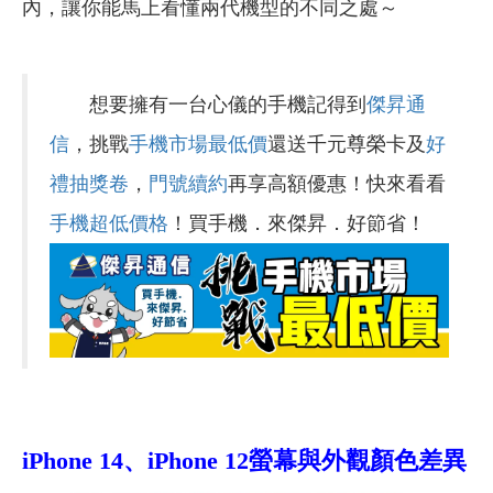
內，讓你能馬上看懂兩代機型的不同之處～
想要擁有一台心儀的手機記得到
傑昇通
信
，挑戰
手機市場最低價
還送千元尊榮卡及
好
禮抽獎卷
，
門號續約
再享高額優惠！快來看看
手機超低價格
！買手機．來傑昇．好節省！
iPhone 14、iPhone 12螢幕與外觀顏色差異