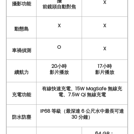
攝
X
攝影功能
前鏡頭自動對焦
X
X
動態島
O
X
車禍偵測
20小時
17小時
續航力
影片播放
影片播放
有線快速充電、15W MagSafe 無線充
充電功能
電、7.5W Qi 無線充電
IP68 等級（最深達 6 公尺水中最長可達
防水防塵
30 分鐘）
64 GB：