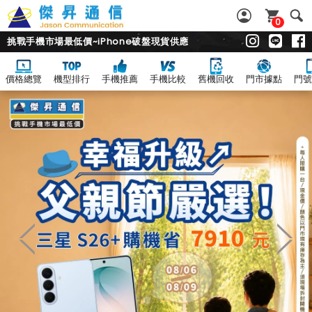
0
挑戰手機市場最低價~iPhone破盤現貨供應
價格總覽
機型排行
手機推薦
手機比較
舊機回收
門市據點
門號