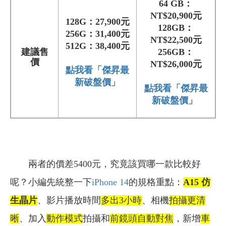
64 GB：
NT$20,900元
128G：
27,900元
128GB：
256G：
31
,400元
NT$22,500元
512G：
38
,
400元
建議售
256GB：
價
NT$26,000元
點我看「傑昇最
新破盤價」
點我看「傑昇最
新破盤價」
兩者的價差5400元，究竟該買哪一款比較好
呢？小編先統整一下
iPhone 14
的規格重點：
A15
仿
生晶片
、影片播放時間
多出3小時
、相機
拍攝更清
晰
、加入
動作模式
拍攝和
前鏡頭自動對焦
，新增
車