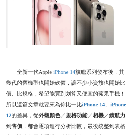
全新一代Apple
iPhone 14
旗艦系列發布後，其
幾代的舊機型也開始砍價，讓不少小資族也開始比
價、比規格，希望能買到划算又便宜的蘋果手機！
所以這篇文章就要來為你比一比
iPhone 14
、
iPhone
12
的差異，從
外觀顏色
／
規格功能
／
相機
／
續航力
到
售價
，都會逐項進行分析比較，最後統整到表格