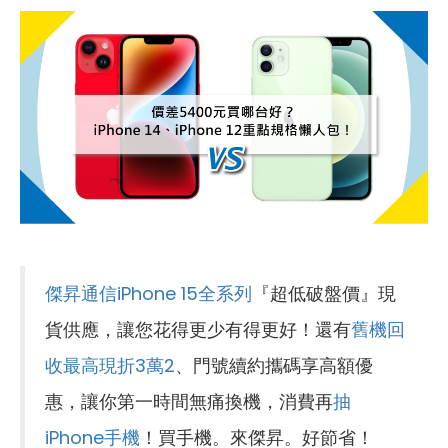
傑昇通信iPhone 15全系列
『超低破盤價』現
貨供應，讓您花得更少有得更好！還有
舊機回
收最高現折3萬2
、門號續約攜碼享高額優
惠，讓你第一時間無痛換機，消費再
抽
iPhone手機
！買手機。來傑昇。好節省！