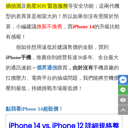
禍偵測
及
衛星SOS 緊急服務
等安全功能；這兩代機
型的差異算是相當大的！所以如果你沒有受限於預
算，小編建議
換新不換舊
，買
iPhone 14
的升級比較
有感喔！
假如你想用遠低於建議售價的金額，買到
iPhone
手機
，推薦你到經營長達30多年、全台最大
的通訊連鎖
－
傑昇通信
購買
，由於沒有
手機原廠的
扛價壓力、電商平台的抽成問題，我們能將空機價
壓到最低，持續挑戰市場最低價！
點我看iPhone 14
超殺價！
iPhone 14 vs.
iPhone
12
詳細
規格整