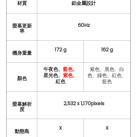
材質
鋁金屬設計
60Hz
螢幕更新
率
172 g
162 g
機身重量
午夜色、
藍色
、
紫色、黑色、白
星光色、
紫色
、
色、綠色、紅色、
顏色
紅色
藍色
2,532 x 1,170pixels
螢幕解析
度
X
X
動態島