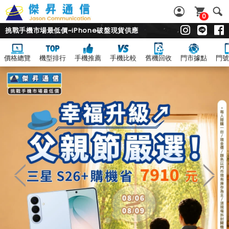
0
挑戰手機市場最低價~iPhone破盤現貨供應
價格總覽
機型排行
手機推薦
手機比較
舊機回收
門市據點
門號