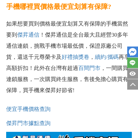
手機哪裡買價格最便宜划算有保障?
如果想要買到價格最便宜划算又有保障的手機當然
要到
傑昇通信
！傑昇通信是全台最大且經營30多年
通信連鎖，挑戰手機市場最低價，保證原廠公司
貨，還送千元尊榮卡及
好禮抽獎卷
，
續約/攜碼
再享
高額折扣！此外在台灣有超過
百間門市
，一間購買
連鎖服務，一次購買終生服務，售後免擔心購買有
保障，買手機來傑昇好節省!
便宜手機價格查詢
傑昇門市據點查詢