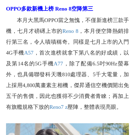
OPPO多款新機上榜 Reno 8空降第三
本月大黑馬OPPO當之無愧，不僅新進榜三款手
機，七月才磅礡上市的
Reno 8
，本月便空降熱銷排
行第三名，令人嘖嘖稱奇。同樣是七月上市的入門
4G手機
A57
，首次進榜就拿下第八名的好成績，以
及第14名的5G手機
A77
，除了配備6.5吋90Hz螢幕
外，也具備聯發科天璣810處理器、5千大電量，加
上採用4,800萬畫素主相機，傑昇通信空機價開出免
五千的售價，因此也獲得不少消費者青睞；再加上
有旗艦規格下放的
Reno7 z
壓陣，整體表現亮眼。