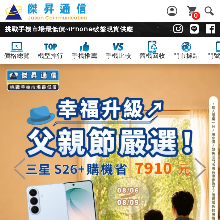
0
挑戰手機市場最低價~iPhone破盤現貨供應
價格總覽
機型排行
手機推薦
手機比較
舊機回收
門市據點
門號