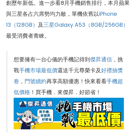
創歷年新低。進一步看8月手機銷售排行，本月蘋果
與三星各占六席勢均力敵，單機依舊以
iPhone
13（128GB）
及
三星Galaxy A53（8GB/256GB）
最受消費者青睞。
想要擁有一台心儀的手機記得到
傑昇通信
，挑
戰
手機市場最低價
還送千元尊榮卡及
好禮抽獎
卷
，
門號續約
再享高額優惠！快來看看
手機超
低價格
！買手機．來傑昇．好節省！