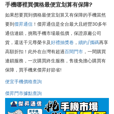
手機哪裡買價格最便宜划算有保障?
如果想要買到價格最便宜划算又有保障的手機當然
要到
傑昇通信
！傑昇通信是全台最大且經營30多年
通信連鎖，挑戰手機市場最低價，保證原廠公司
貨，還送千元尊榮卡及
好禮抽獎卷
，
續約/攜碼
再享
高額折扣！此外在台灣有超過
百間門市
，一間購買
連鎖服務，一次購買終生服務，售後免擔心購買有
保障，買手機來傑昇好節省!
便宜手機價格查詢
傑昇門市據點查詢