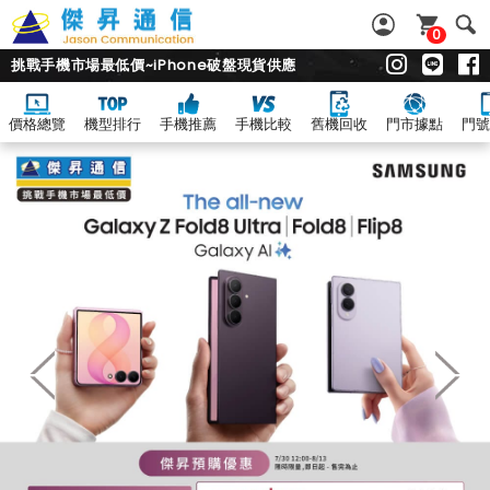
0
挑戰手機市場最低價~iPhone破盤現貨供應
價格總覽
機型排行
手機推薦
手機比較
舊機回收
門市據點
門號