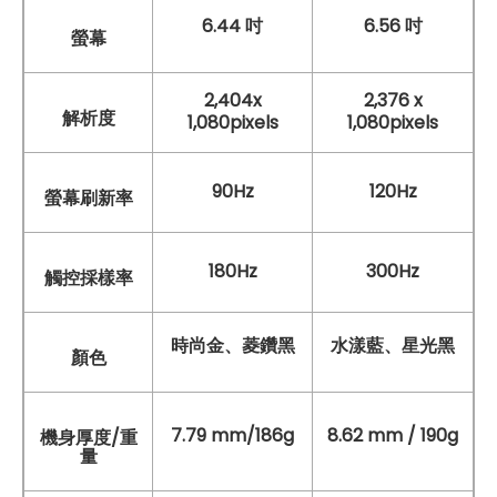
6.44 吋
6.56 吋
螢幕
2,404x
2,376 x
解析度
1,080pixels
1,080pixels
90Hz
120Hz
螢幕刷新率
180Hz
300Hz
觸控採樣率
時尚金、菱鑽黑
水漾藍、星光黑
顏色
7.79 mm/186g
8.62 mm / 190g
機身厚度/重
量