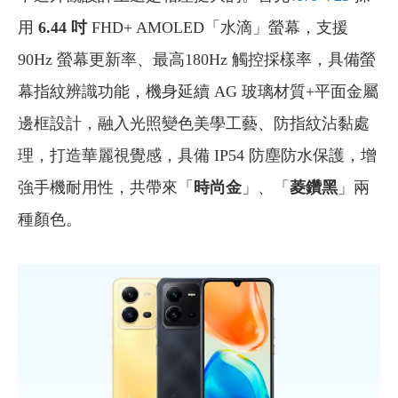
用
6.44 吋
FHD+ AMOLED「水滴」螢幕，支援
90Hz 螢幕更新率、最高180Hz 觸控採樣率，具備螢
幕指紋辨識功能，機身延續 AG 玻璃材質+平面金屬
邊框設計，融入光照變色美學工藝、防指紋沾黏處
理，打造華麗視覺感，具備 IP54 防塵防水保護，增
強手機耐用性，共帶來「
時尚金
」、「
菱鑽黑
」兩
種顏色。