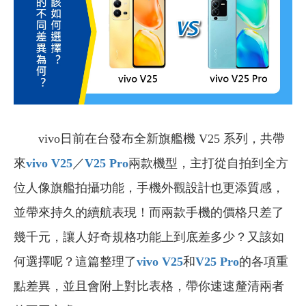
vivo日前在台發布全新旗艦機 V25 系列，共帶
來
vivo V25
／
V25 Pro
兩款機型，主打從自拍到全方
位人像旗艦拍攝功能，手機外觀設計也更添質感，
並帶來持久的續航表現！而兩款手機的價格只差了
幾千元，讓人好奇規格功能上到底差多少？又該如
何選擇呢？這篇整理了
vivo V25
和
V25 Pro
的各項重
點差異，並且會附上對比表格，帶你速速釐清兩者