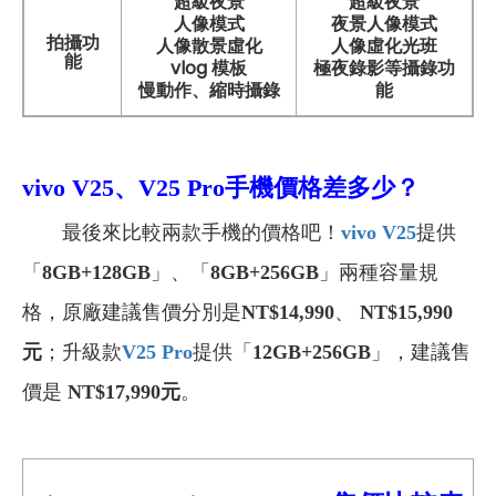
超級夜景
超級夜景
人像模式
夜景人像模式
拍攝功
人像散景虛化
人像虛化光班
能
vlog 模板
極夜錄影等攝錄功
慢動作、縮時攝錄
能
vivo V25、V25 Pro
手機價格差多少？
最後來比較兩款手機的價格吧！
vivo V25
提供
「
8GB+128GB
」、「
8GB+256GB
」兩種容量規
格，原廠建議售價分別是
NT$14,990
、
NT$15,990
元
；升級款
V25 Pro
提供「
12GB+256GB
」，建議售
價是
NT$17,990元
。