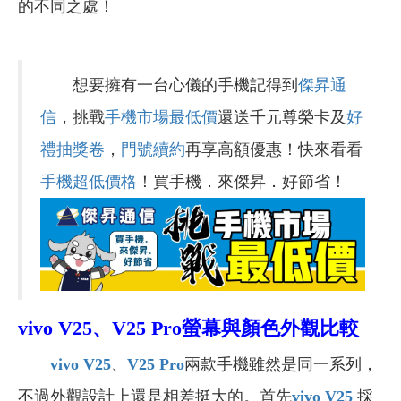
的不同之處！
想要擁有一台心儀的手機記得到
傑昇通
信
，挑戰
手機市場最低價
還送千元尊榮卡及
好
禮抽獎卷
，
門號續約
再享高額優惠！快來看看
手機超低價格
！買手機．來傑昇．好節省！
vivo V25、V25 Pro
螢幕與顏色外觀比較
vivo V25
、
V25 Pro
兩款手機雖然是同一系列，
不過外觀設計上還是相差挺大的。首先
vivo V25
採