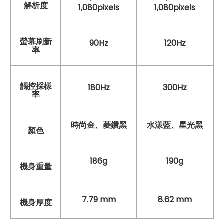
解析度
1,080pixels
1,080pixels
螢幕刷新
90Hz
120Hz
率
觸控採樣
180Hz
300Hz
率
時尚金、菱鑽黑
水漾藍、星光黑
顏色
186g
190g
機身重量
7.79 mm
8.62 mm
機身厚度