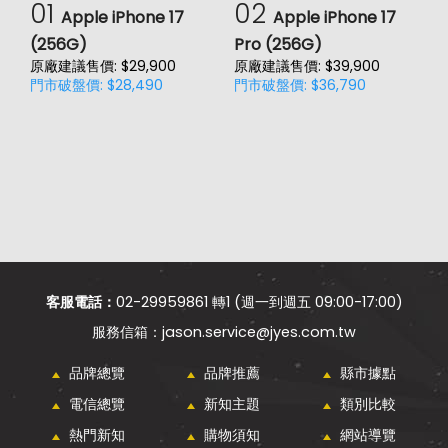
01
02
Apple iPhone 17
Apple iPhone 17
(256G)
Pro (256G)
(
原廠建議售價: $29,900
原廠建議售價: $39,900
原
門市破盤價: $28,490
門市破盤價: $36,790
門
客服電話：
02-29959861 轉1 (週一到週五 09:00-17:00)
jason.service@jyes.com.tw
品牌總覽
品牌推薦
縣市據點
電信總覽
新知主題
類別比較
熱門新知
購物須知
網站導覽