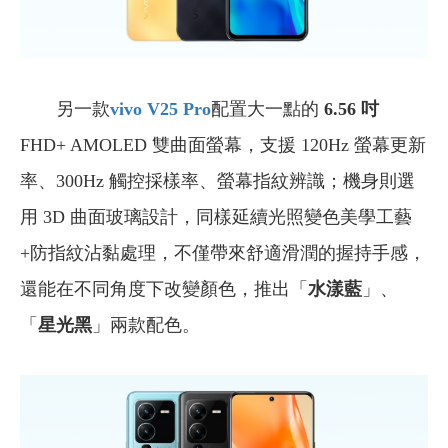
另一款
vivo
V25 Pro
配置大一點的
6.56 吋
FHD+ AMOLED 雙曲面螢幕，支援 120Hz 螢幕更新
率、300Hz 觸控採樣率、螢幕指紋辨識；機身則選
用 3D 曲面玻璃設計，同樣延續光照變色美學工藝
+防指紋沾黏處理，不僅帶來舒適滑潤的握持手感，
還能在不同角度下改變顏色，推出「
水漾藍
」、
「
星光黑
」兩款配色。