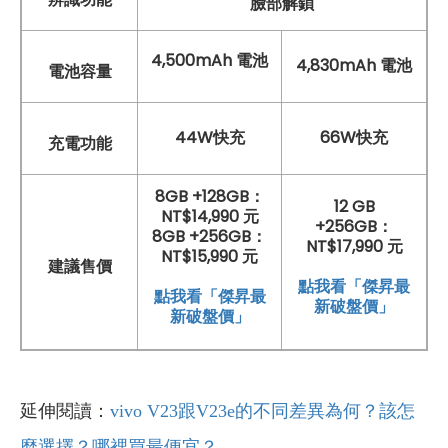
臉部解鎖
4,500mAh 電池
4,830mAh 電池
電池容量
44W快充
66W快充
充電功能
8GB +128GB：
12 GB
NT$14,990 元
+256GB：
8GB +256GB：
NT$17,990 元
NT$15,990 元
建議售價
點我看「傑昇最
點我看「傑昇最
新破盤價」
新破盤價」
延伸閱讀：
vivo V23跟V23e的不同差異為何？該怎
麼選擇？哪裡買最便宜？