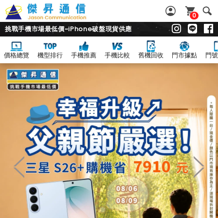
0
挑戰手機市場最低價~iPhone破盤現貨供應
價格總覽
機型排行
手機推薦
手機比較
舊機回收
門市據點
門號