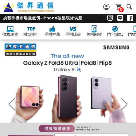
0
挑戰手機市場最低價~iPhone破盤現貨供應
價格總覽
機型排行
手機推薦
手機比較
舊機回收
門市據點
門號