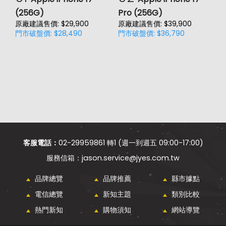
(256G)
Pro (256G)
(
原廠建議售價: $29,900
原廠建議售價: $39,900
原
門市破盤價: $28,490
門市破盤價: $36,790
門
客服電話：
02-29959861 轉1 (週一到週五 09:00-17:00)
jason.service@jyes.com.tw
品牌總覽
品牌推薦
縣市據點
電信總覽
新知主題
類別比較
熱門新知
購物須知
網站導覽