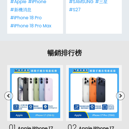
#Apple
#iPhone
#SAMSUNG
#三星
#新機消息
#S27
#iPhone 18 Pro
#iPhone 18 Pro Max
暢銷排行榜
01
02
Apple iPhone 17
Apple iPhone 17