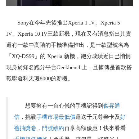
Sony在今年先後推出Xperia 1 IV、Xperia 5
IV、Xperia 10 IV三款新機，現在又有消息指出其實
還有一款中高階的手機準備推出，是一款型號名為
「XQ-DS99」的 Xperia 新機，跑分成績近日已悄悄
現身於知名跑分平台Geekbench上，且據傳是首款搭
載聯發科天璣8000的新機。
想要擁有一台心儀的手機記得到
傑昇通
信
，挑戰
手機市場最低價
還送千元尊榮卡及
好
禮抽獎卷
，
門號續約
再享高額優惠！快來看看