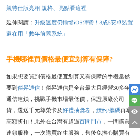
競特仕版亮相 規格、亮點看這裡
延伸閱讀：
升級速度仍輸慘iOS陣營！8成5安卓裝置
還在用「數年前舊系統」
手機哪裡買價格最便宜划算有保障?
如果想要買到價格最便宜划算又有保障的手機當然
要到
傑昇通信
！傑昇通信是全台最大且經營30多年
通信連鎖，挑戰手機市場最低價，保證原廠公司
貨，還送千元尊榮卡及
好禮抽獎卷
，
續約/攜碼
再享
高額折扣！此外在台灣有超過
百間門市
，一間購買
連鎖服務，一次購買終生服務，售後免擔心購買有