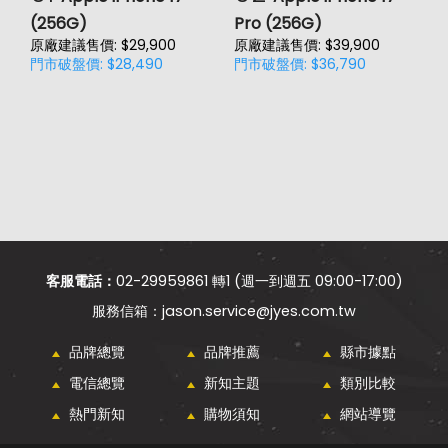
(256G)
Pro (256G)
(
原廠建議售價: $29,900
原廠建議售價: $39,900
原
門市破盤價: $28,490
門市破盤價: $36,790
門
客服電話：
02-29959861 轉1 (週一到週五 09:00-17:00)
jason.service@jyes.com.tw
品牌總覽
品牌推薦
縣市據點
電信總覽
新知主題
類別比較
熱門新知
購物須知
網站導覽