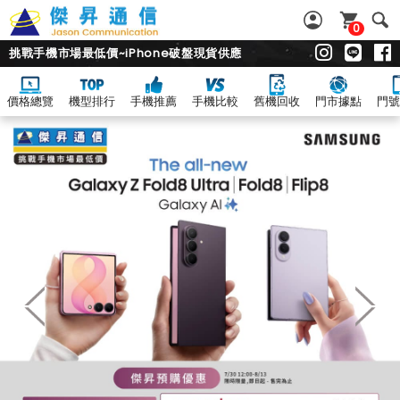
0
挑戰手機市場最低價~iPhone破盤現貨供應
價格總覽
機型排行
手機推薦
手機比較
舊機回收
門市據點
門號