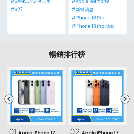
#SAMSUNG
#三星
#Apple
#iPhone
#S27
#新機消息
#iPhone 18 Pro
#iPhone 18 Pro Max
暢銷排行榜
01
02
Apple iPhone 17
Apple iPhone 17