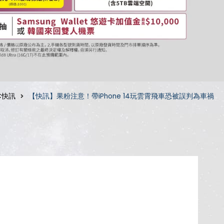
C快訊
【快訊】果粉注意！帶iPhone 14玩雲霄飛車恐被誤判為車禍