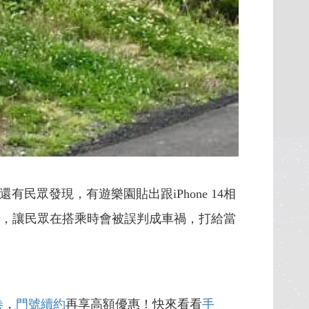
有民眾發現，有遊樂園貼出跟iPhone 14相
測功能，讓民眾在搭乘時會被誤判成車禍，打給當
卷
，
門號續約
再享高額優惠！快來看看
手