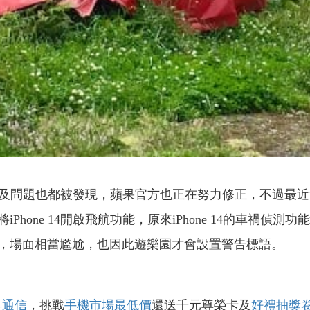
bug以及問題也都被發現，蘋果官方也正在努力修正，不過最近還
hone 14開啟飛航功能，原來iPhone 14的車禍偵
，場面相當尷尬，也因此遊樂園才會設置警告標語。
昇通信
，挑戰
手機市場最低價
還送千元尊榮卡及
好禮抽獎