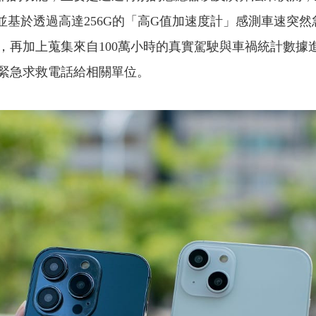
並基於透過高達256G的「高G值加速度計」感測車速突
，再加上蒐集來自100萬小時的真實駕駛與車禍統計數據
打緊急求救電話給相關單位。