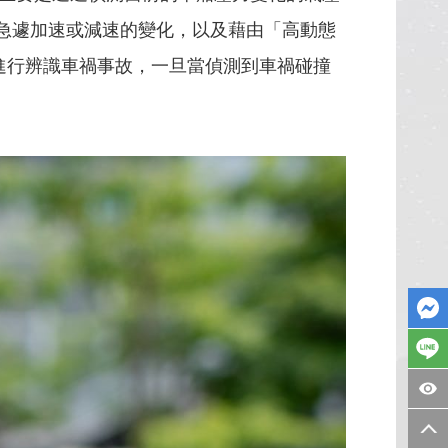
然急遽加速或減速的變化，以及藉由「高動態
進行辨識車禍事故，一旦當偵測到車禍碰撞