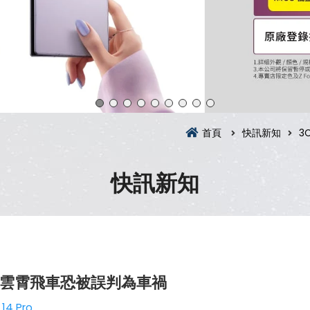
首頁
快訊新知
3
快訊新知
4玩雲霄飛車恐被誤判為車禍
14 Pro