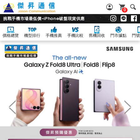
0
挑戰手機市場最低價~iPhone破盤現貨供應
價格總覽
機型排行
手機推薦
手機比較
舊機回收
門市據點
門號