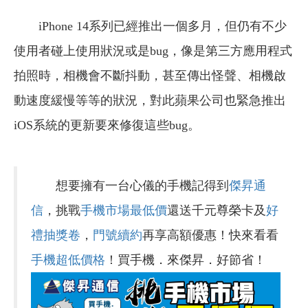
iPhone 14系列已經推出一個多月，但仍有不少
使用者碰上使用狀況或是bug，像是第三方應用程式
拍照時，相機會不斷抖動，甚至傳出怪聲、相機啟
動速度緩慢等等的狀況，對此蘋果公司也緊急推出
iOS系統的更新要來修復這些bug。
想要擁有一台心儀的手機記得到
傑昇通
信
，挑戰
手機市場最低價
還送千元尊榮卡及
好
禮抽獎卷
，
門號續約
再享高額優惠！快來看看
手機超低價格
！買手機．來傑昇．好節省！