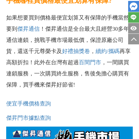
手機哪裡買價格最便宜划算有保障?
如果想要買到價格最便宜划算又有保障的手機當然
要到
傑昇通信
！傑昇通信是全台最大且經營30多年
通信連鎖，挑戰手機市場最低價，保證原廠公司
貨，還送千元尊榮卡及
好禮抽獎卷
，
續約/攜碼
再享
高額折扣！此外在台灣有超過
百間門市
，一間購買
連鎖服務，一次購買終生服務，售後免擔心購買有
保障，買手機來傑昇好節省!
便宜手機價格查詢
傑昇門市據點查詢