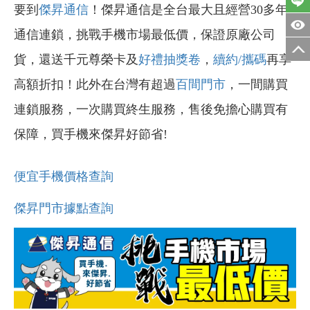
要到
傑昇通信
！傑昇通信是全台最大且經營30多年
通信連鎖，挑戰手機市場最低價，保證原廠公司
貨，還送千元尊榮卡及
好禮抽獎卷
，
續約/攜碼
再享
高額折扣！此外在台灣有超過
百間門市
，一間購買
連鎖服務，一次購買終生服務，售後免擔心購買有
保障，買手機來傑昇好節省!
便宜手機價格查詢
傑昇門市據點查詢