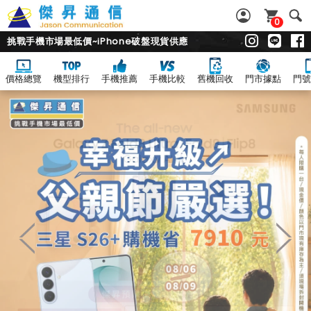
0
挑戰手機市場最低價~iPhone破盤現貨供應
價格總覽
機型排行
手機推薦
手機比較
舊機回收
門市據點
門號