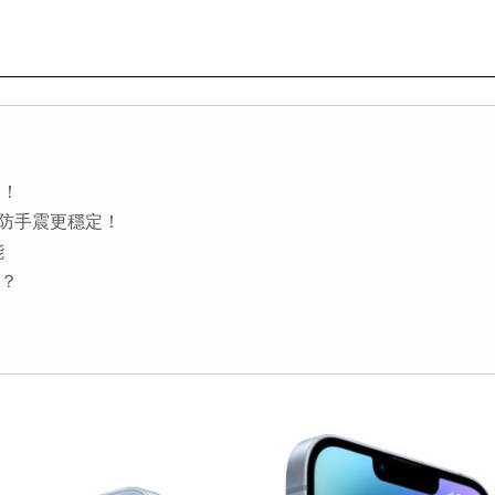
相！
4錄影防手震更穩定！
能
價？