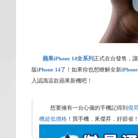
蘋果
iPhone 14
全系列
正式在台發售，讓
版
iPhone 14
了！如果你也想瞭解全新
iPhone
入認識這款蘋果新機吧！
想要擁有一台心儀的手機記得到
傑
機超低價格
！買手機．來傑昇．好節省