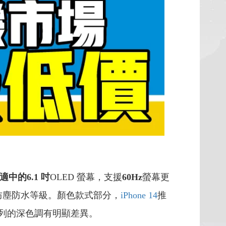
適中的
6.1
吋
OLED 螢幕，支援
60Hz
螢幕更
防塵防水等級。顏色款式部分，
iPhone 14
推
系列的深色調有明顯差異。