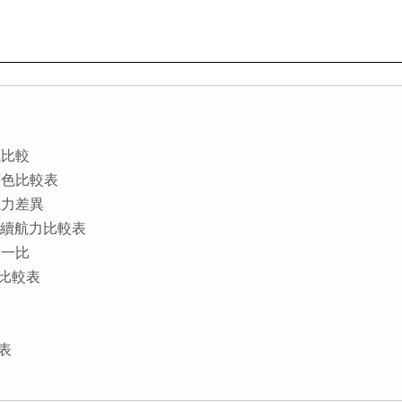
觀比較
外觀顏色比較表
續航力差異
.電量續航力比較表
比一比
功能比較表
？
理表