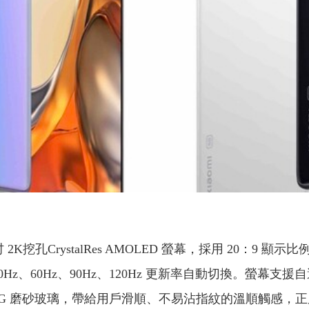
吋 2K挖孔CrystalRes AMOLED 螢幕，採用 20：9 顯示
支援 30Hz、60Hz、90Hz、120Hz 更新率自動切換。螢
AG 磨砂玻璃，帶給用戶滑順、不易沾指紋的溫順觸感，