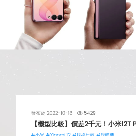
發布於
2022-10-18
5429
【機型比較】價差2千元！小米12T P
#小米
#Xiaomi 12
#規格比較
#旗艦機