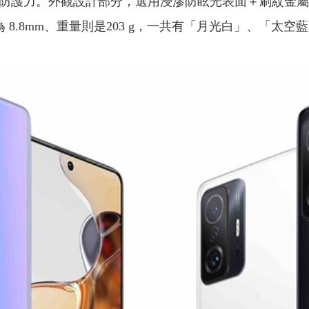
來堅固的防護力。外觀設計部分，選用浸滲防眩光表面＋刷紋
大約為 8.8mm、重量則是203 g，一共有「月光白」、「