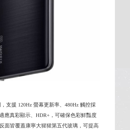
比例，支援 120Hz 螢幕更新率、480Hz 觸控採
幕支援自適應真彩顯示、HDR+，可確保色彩鮮豔度
正反面皆覆蓋康寧大猩猩第五代玻璃，可提高