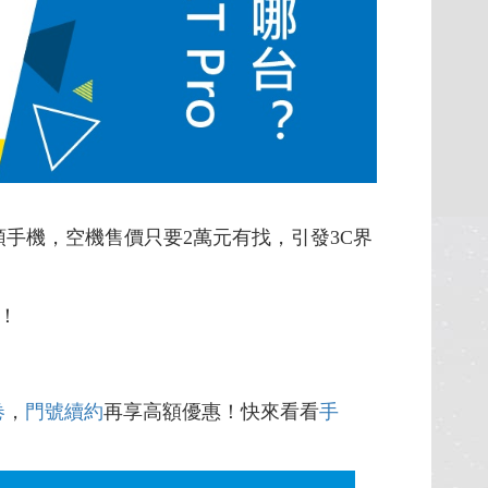
頭手機，空機售價只要2萬元有找，引發3C界
！
卷
，
門號續約
再享高額優惠！快來看看
手