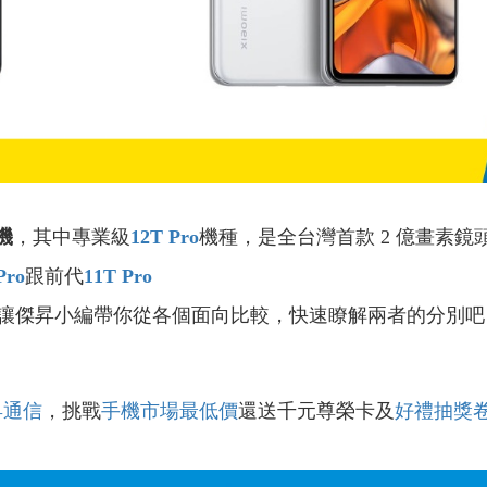
機
，其中專業級
12T Pro
機種，是全台灣首款 2 億畫素鏡
Pro
跟前代
11T Pro
讓傑昇小編帶你從各個面向比較，快速瞭解兩者的分別吧
昇通信
，挑戰
手機市場最低價
還送千元尊榮卡及
好禮抽獎
！