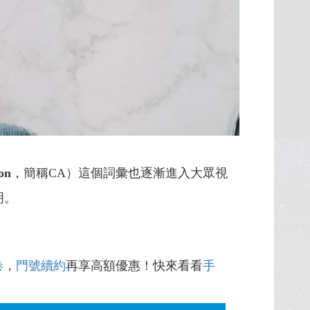
on
，簡稱CA）這個詞彙也逐漸進入大眾視
明。
卷
，
門號續約
再享高額優惠！快來看看
手