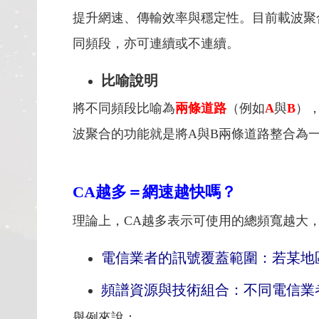
提升網速、傳輸效率與穩定性。目前載波聚
同頻段，亦可連續或不連續。
比喻說明
將不同頻段比喻為
兩條道路
（例如
A
與
B
）
波聚合的功能就是將A與B兩條道路整合為
CA越多＝網速越快嗎？
理論上，CA越多表示可使用的總頻寬越大
電信業者的訊號覆蓋範圍：若某地
頻譜資源與技術組合：不同電信業
舉例來說：