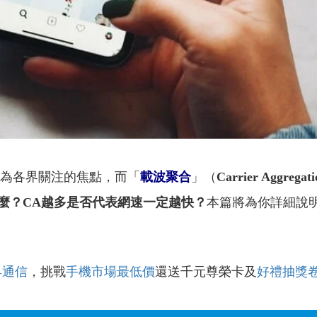
」成為各界關注的焦點，而「
載波聚合
」（
Carrier Aggregati
麼？CA越多是否代表網速一定越快？
本篇將為你詳細說
昇通信
，挑戰
手機市場最低價
還送千元尊榮卡及
好禮抽獎
！