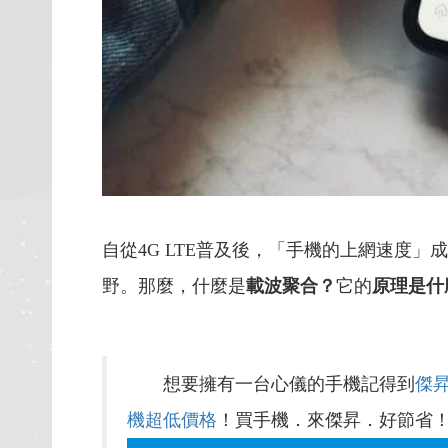
自從4G LTE普及後，「手機的上網速度
野。那麼，什麼是
載波聚合？
它的
原理是什
想要擁有一台心儀的手機記得到
傑
機超低價格
！買手機．來傑昇．好節省