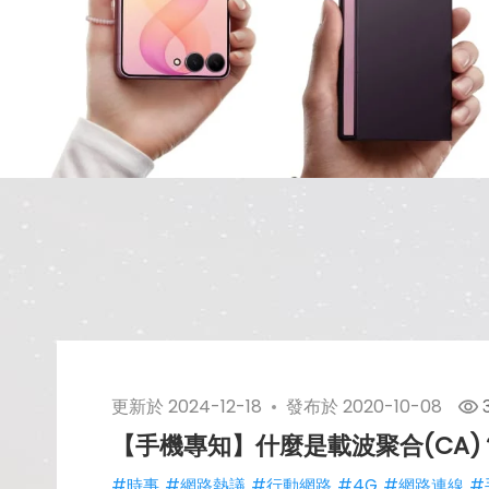
更新於
2024-12-18
發布於
2020-10-08
【手機專知】什麼是載波聚合(CA
#時事
#網路熱議
#行動網路
#4G
#網路連線
#