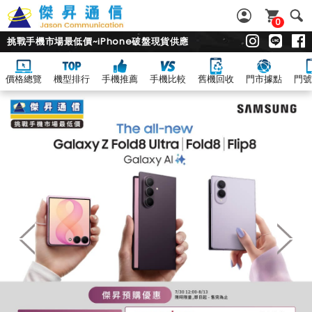
0
挑戰手機市場最低價~iPhone破盤現貨供應
價格總覽
機型排行
手機推薦
手機比較
舊機回收
門市據點
門號