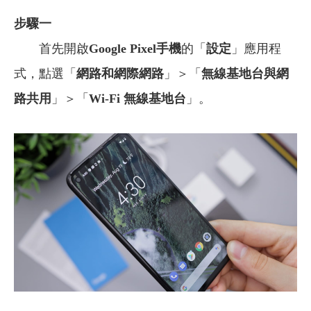
步驟一
首先開啟
Google
Pixel手機
的「
設定
」應用程
式，點選「
網路和網際網路
」＞「
無線基地台與網
路共用
」＞「
Wi-Fi 無線基地台
」。