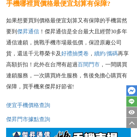
手機哪裡買價格最便宜划算有保障?
如果想要買到價格最便宜划算又有保障的手機當然
要到
傑昇通信
！傑昇通信是全台最大且經營30多年
通信連鎖，挑戰手機市場最低價，保證原廠公司
貨，還送千元尊榮卡及
好禮抽獎卷
，
續約/攜碼
再享
高額折扣！此外在台灣有超過
百間門市
，一間購買
連鎖服務，一次購買終生服務，售後免擔心購買有
保障，買手機來傑昇好節省!
便宜手機價格查詢
傑昇門市據點查詢