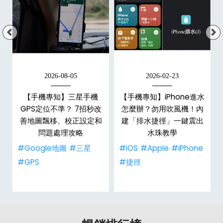
2026-08-05
2026-02-23
白
【手機專知】三星手機
【手機專知】iPhone進水
關
GPS定位不準？ 7招秒改
怎麼辦？勿用吹風機！內
整
善地圖飄移、校正設定和
建「排水捷徑」一鍵震出
問題處理攻略
水珠教學
#Google地圖
#三星
#iOS
#Apple
#iPhone
#GPS
#捷徑