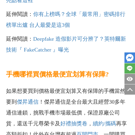
亮點看這裡
延伸閱讀：
你有上榜嗎？全球「最常用」密碼排行
榜單出爐 台人最愛是這3個
延伸閱讀：
Deepfake 造假影片可分辨了？英特爾新
技術『 FakeCatcher 』曝光
手機哪裡買價格最便宜划算有保障?
如果想要買到價格最便宜划算又有保障的手機當然
要到
傑昇通信
！傑昇通信是全台最大且經營30多年
通信連鎖，挑戰手機市場最低價，保證原廠公司
貨，還送千元尊榮卡及
好禮抽獎卷
，
續約/攜碼
再享
高額折扣！此外在台灣有超過
百間門市
，一間購買