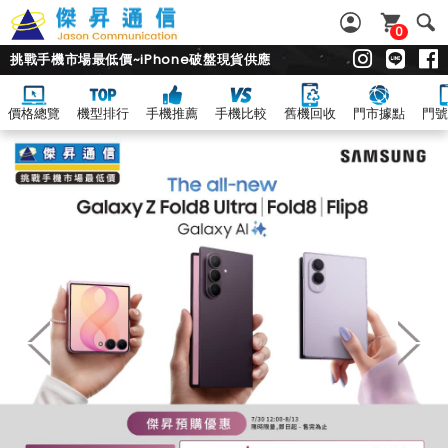
0
挑戰手機市場最低價~iPhone破盤現貨供應
價格總覽
機型排行
手機推薦
手機比較
舊機回收
門市據點
門號