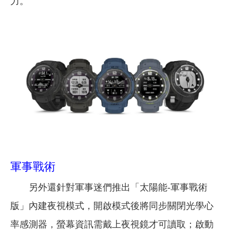
力。
軍事戰術
另外還針對軍事迷們推出「太陽能-軍事戰術
版」內建夜視模式，開啟模式後將同步關閉光學心
率感測器，螢幕資訊需戴上夜視鏡才可讀取；啟動