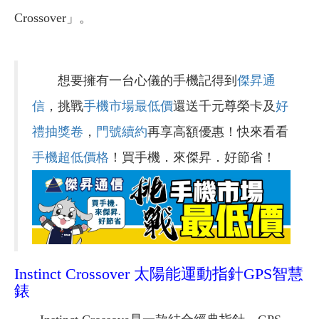
Crossover」。
想要擁有一台心儀的手機記得到
傑昇通
信
，挑戰
手機市場最低價
還送千元尊榮卡及
好
禮抽獎卷
，
門號續約
再享高額優惠！快來看看
手機超低價格
！買手機．來傑昇．好節省！
Instinct Crossover 太陽能運動指針GPS智慧
錶