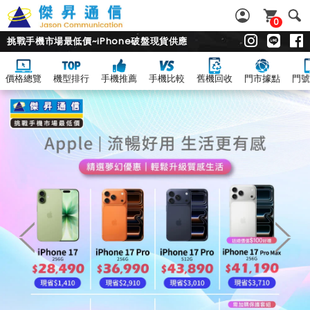
0
挑戰手機市場最低價~iPhone破盤現貨供應
價格總覽
機型排行
手機推薦
手機比較
舊機回收
門市據點
門號