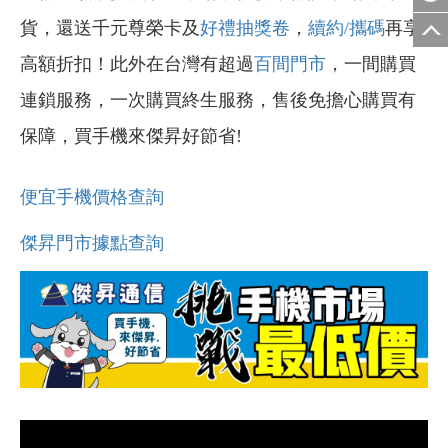
貨，還送千元尊榮卡及
好禮抽獎卷
，
續約/攜碼
再享
高額折扣！此外在台灣有超過
百間門市
，一間購買
連鎖服務，一次購買終生服務，售後免擔心購買有
保障，買手機來傑昇好節省!
便宜手機價格查詢
傑昇門市據點查詢