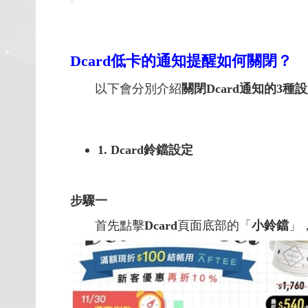
Dcard低卡的通知提醒如何關閉？
以下會分別介紹
關閉Dcard
通知的3種
1. Dcard鈴鐺設定
步驟一
首先點擊
Dcard
頁面底部的「
小鈴鐺
」