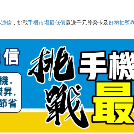
昇通信
，挑戰
手機市場最低價
還送千元尊榮卡及
好禮抽獎
！