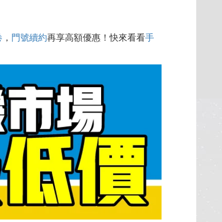
卷
，
門號續約
再享高額優惠！快來看看
手