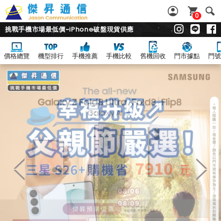
0
挑戰手機市場最低價~iPhone破盤現貨供應
價格總覽
機型排行
手機推薦
手機比較
舊機回收
門市據點
門號