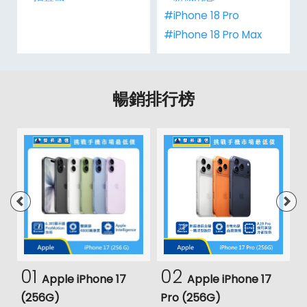
#iPhone 18 Pro
#iPhone 18 Pro Max
暢銷排行榜
01
02
Apple iPhone 17
Apple iPhone 17
(256G)
Pro (256G)
(