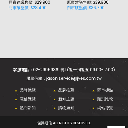
原廠建議售價: $29,900
原廠建議售價: $39,900
原
門市破盤價: $28,490
門市破盤價: $36,790
門
價
客服電話：
02-29959861 轉1 (週一到週五 09:00-17:00)
jason.service@jyes.com.tw
品牌總覽
品牌推薦
縣市據點
電信總覽
新知主題
類別比較
熱門新知
購物須知
網站導覽
傑昇通信 ALL RIGHTS RESERVED.