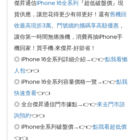
傑昇通信
iPhone 16全系列
『超低破盤價』現
貨供應，讓您花得更少有得更好！還有
舊機回
收最高現折3萬
、
門號續約攜碼享高額優惠
，
讓你第一時間無痛換機，消費再抽iPhone手
機回家！買手機‧來傑昇‧好節省！
◎ iPhone 16全系列詳細介紹→👉👉
點我看懶
人包
👈👈
◎ iPhone 16全系列容量價格一覽→👉👉
點我
快速查看
👈👈
◎ 全台傑昇通信門市據點→👉👉
來去門市諮
詢預約
👈👈
◎ iPhone全系列破盤價→👉👉
點我看超低價
👈👈