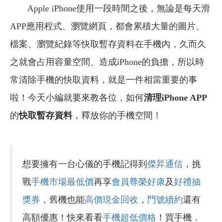
Apple iPhone使用一段時間之後，無論是每天滑
APP應用程式、瀏覽網頁，都會累積大量的圖片、
檔案、瀏覽紀錄等快取暫存資料在手機內，久而久
之就會占用容量空間、造成iPhone的負擔，所以時
常清除手機的快取資料，就是一件相當重要的事
啦！今天小編就要來教各位，如何
清理
iPhone APP
的
快取暫存資料
，釋放你的手機空間！
想要擁有一台心儀的手機記得到
傑昇通信
，挑
戰
手機市場最低價
再享
會員尊榮好康
及
好禮抽
獎券
，舊機也能
高價現金回收
，
門號續約
還有
高額優惠！快來看看
手機超低價格
！買手機．