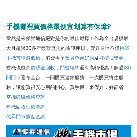
手機哪裡買價格最便宜划算有保障?
當然是來傑昇通信絕對是你的最佳選擇！作為全台規模最
大且超過30多年經營歷史的通訊連鎖，傑昇通信不僅
挑戰
手機市場最低價
，消費再享
會員尊榮好康
及
好禮抽獎券
，
舊機也能
高價現金回收
，
門號續約
還有高額優惠！超過
130
間門市
遍布全台，一間購買連鎖服務，一次購買終生服
務，讓您買得安心用的開心。買手機．來傑昇．好節省！
空機破盤價格查詢
舊機回收估價查詢
傑昇門市據點查詢