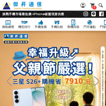
0
挑戰手機市場最低價~iPhone破盤現貨供應
價格總覽
機型排行
手機推薦
手機比較
舊機回收
門市據點
門號