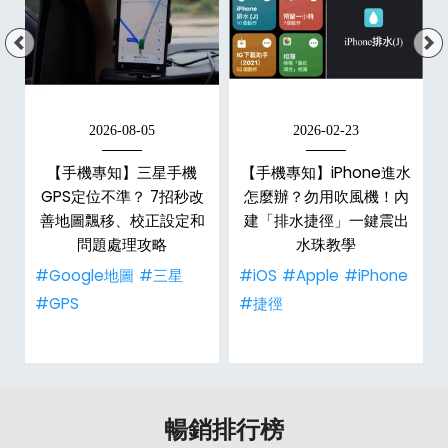
2026-08-05
2026-02-23
白
【手機專知】三星手機
【手機專知】iPhone進水
關
GPS定位不準？ 7招秒改
怎麼辦？勿用吹風機！內
整
善地圖飄移、校正設定和
建「排水捷徑」一鍵震出
問題處理攻略
水珠教學
#Google地圖
#三星
#iOS
#Apple
#iPhone
#GPS
#捷徑
暢銷排行榜