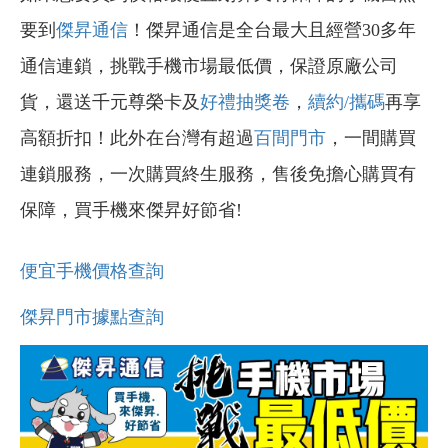
要到
傑昇通信
！傑昇通信是全台最大且經營30多年
通信連鎖，挑戰手機市場最低價，保證原廠公司
貨，還送千元尊榮卡及
好禮抽獎卷
，
續約/攜碼
再享
高額折扣！此外在台灣有超過
百間門市
，一間購買
連鎖服務，一次購買終生服務，售後免擔心購買有
保障，買手機來傑昇好節省!
便宜手機價格查詢
傑昇門市據點查詢