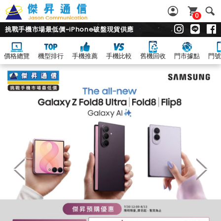
0
挑戰手機市場最低價~iPhone破盤現貨供應
價格總覽
機型排行
手機推薦
手機比較
舊機回收
門市據點
門號