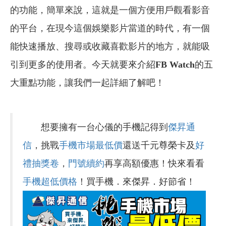
的功能，簡單來說，這就是一個方便用戶觀看影音
的平台，在現今這個娛樂影片當道的時代，有一個
能快速播放、搜尋或收藏喜歡影片的地方，就能吸
引到更多的使用者。今天就要來介紹
FB Watch
的五
大重點功能，讓我們一起詳細了解吧！
想要擁有一台心儀的手機記得到
傑昇通
信
，挑戰
手機市場最低價
還送千元尊榮卡及
好
禮抽獎卷
，
門號續約
再享高額優惠！快來看看
手機超低價格
！買手機．來傑昇．好節省！