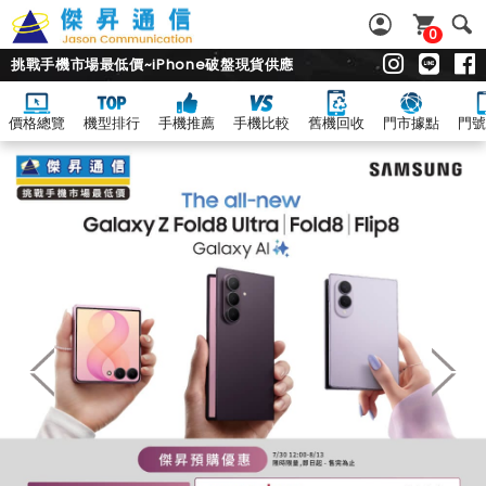
0
挑戰手機市場最低價~iPhone破盤現貨供應
價格總覽
機型排行
手機推薦
手機比較
舊機回收
門市據點
門號