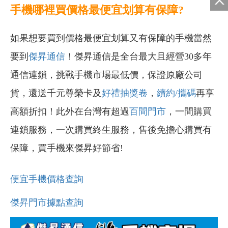
手機哪裡買價格最便宜划算有保障?
如果想要買到價格最便宜划算又有保障的手機當然
要到
傑昇通信
！傑昇通信是全台最大且經營30多年
通信連鎖，挑戰手機市場最低價，保證原廠公司
貨，還送千元尊榮卡及
好禮抽獎卷
，
續約/攜碼
再享
高額折扣！此外在台灣有超過
百間門市
，一間購買
連鎖服務，一次購買終生服務，售後免擔心購買有
保障，買手機來傑昇好節省!
便宜手機價格查詢
傑昇門市據點查詢