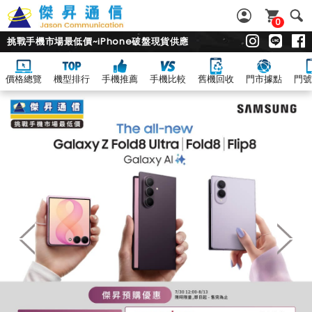
0
挑戰手機市場最低價~iPhone破盤現貨供應
價格總覽
機型排行
手機推薦
手機比較
舊機回收
門市據點
門號