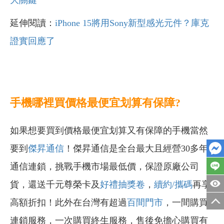
延伸閱讀：
iPhone 15將用Sony新型感光元件？庫克
證實回應了
手機哪裡買價格最便宜划算有保障?
如果想要買到價格最便宜划算又有保障的手機當然
要到
傑昇通信
！傑昇通信是全台最大且經營30多年
通信連鎖，挑戰手機市場最低價，保證原廠公司
貨，還送千元尊榮卡及
好禮抽獎卷
，
續約/攜碼
再享
高額折扣！此外在台灣有超過
百間門市
，一間購買
連鎖服務，一次購買終生服務，售後免擔心購買有