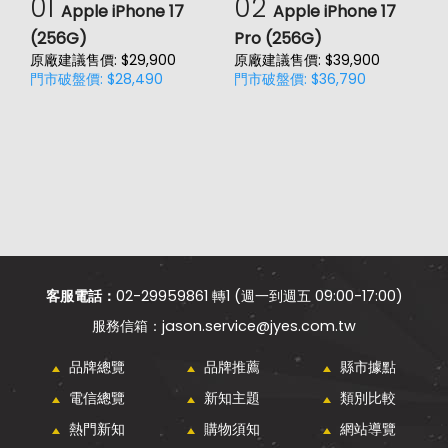
01
02
Apple iPhone 17
Apple iPhone 17
(256G)
Pro (256G)
(
原廠建議售價: $29,900
原廠建議售價: $39,900
原
門市破盤價: $28,490
門市破盤價: $36,790
門
客服電話：
02-29959861 轉1 (週一到週五 09:00-17:00)
jason.service@jyes.com.tw
品牌總覽
品牌推薦
縣市據點
電信總覽
新知主題
類別比較
熱門新知
購物須知
網站導覽