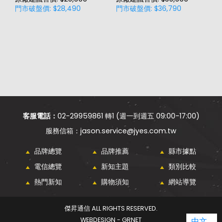
門市破盤價: $28,490
門市破盤價: $36,790
門
客服電話：
02-29959861 轉1 (週一到週五 09:00-17:00)
jason.service@jyes.com.tw
品牌總覽
品牌推薦
縣市據點
電信總覽
新知主題
類別比較
熱門新知
購物須知
網站導覽
傑昇通信 ALL RIGHTS RESERVED.
WEBDESIGN - GRNET
中文