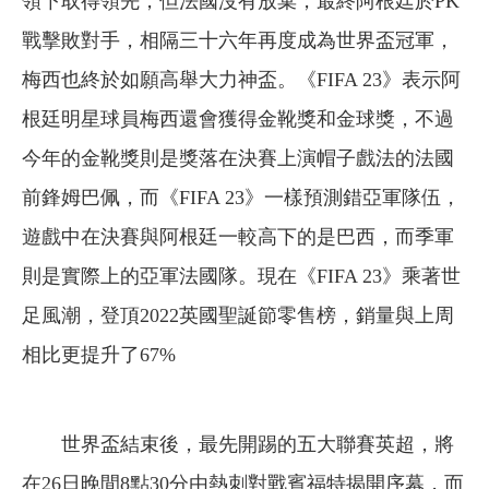
領下取得領先，但法國沒有放棄，最終阿根廷於PK
戰擊敗對手，相隔三十六年再度成為世界盃冠軍，
梅西也終於如願高舉大力神盃。《FIFA 23》表示阿
根廷明星球員梅西還會獲得金靴獎和金球獎，不過
今年的金靴獎則是獎落在決賽上演帽子戲法的法國
前鋒姆巴佩，而《FIFA 23》一樣預測錯亞軍隊伍，
遊戲中在決賽與阿根廷一較高下的是巴西，而季軍
則是實際上的亞軍法國隊。現在《FIFA 23》乘著世
足風潮，登頂2022英國聖誕節零售榜，銷量與上周
相比更提升了67%
世界盃結束後，最先開踢的五大聯賽英超，將
在26日晚間8點30分由熱刺對戰賓福特揭開序幕，而