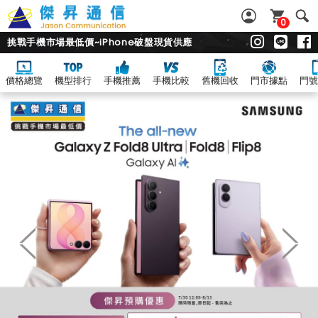
0
挑戰手機市場最低價~iPhone破盤現貨供應
價格總覽
機型排行
手機推薦
手機比較
舊機回收
門市據點
門號