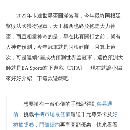
2022年卡達世界盃圓滿落幕，今年最終阿根廷
擊敗法國獲得冠軍，天王梅西也終於抱走大力神
盃，而且相當神奇的是，早在比賽開打之前，就有
人神奇預測，今年冠軍就是阿根廷隊，且算上這
次，可是連續4屆成功預測世界盃冠軍，這位預測大
師就是EA Sports旗下遊戲《FIFA》，現在就讓小編
來好好介紹一下這款遊戲吧！
想要擁有一台心儀的手機記得到
傑昇通
信
，挑戰
手機市場最低價
還送千元尊榮卡及
好
禮抽獎卷
，
門號續約
再享高額優惠！快來看看