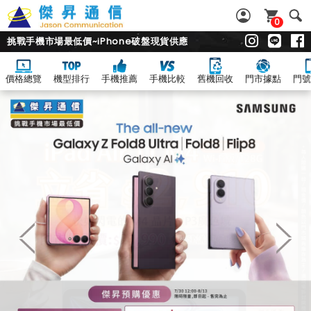
0
挑戰手機市場最低價~iPhone破盤現貨供應
價格總覽
機型排行
手機推薦
手機比較
舊機回收
門市據點
門號