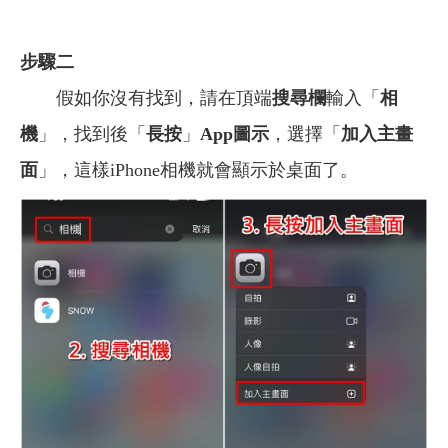
步驟二
假如你沒有找到，請在頂端
搜尋欄
輸入「
相
機
」，找到後「
長按
」
App圖示
，選擇「
加入主畫
面
」，這樣iPhone相機就會顯示於桌面了。