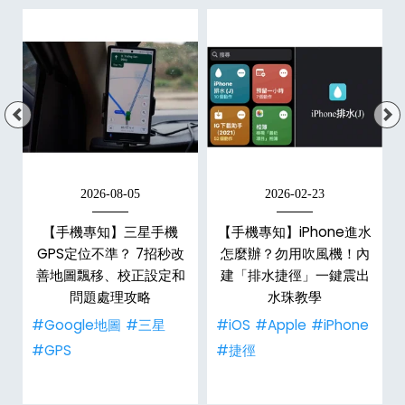
2026-08-05
2026-02-23
白
【手機專知】三星手機
【手機專知】iPhone進水
關
GPS定位不準？ 7招秒改
怎麼辦？勿用吹風機！內
整
善地圖飄移、校正設定和
建「排水捷徑」一鍵震出
問題處理攻略
水珠教學
#Google地圖
#三星
#iOS
#Apple
#iPhone
#GPS
#捷徑