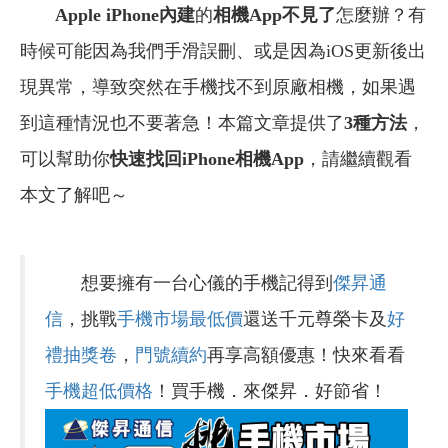
Apple iPhone內建
的
相機App不見了
怎麼辦？有
時候可能因為我們手滑誤刪、或是因為iOS更新後出
現異常，導致突然在手機找不到原廠相機，如果遇
到這種情況也不要著急！本篇文章提供了
3種方法
，
可以幫助你
快速找回iPhone相機App
，請繼續觀看
本文了解吧～
想要擁有一台心儀的手機記得到
傑昇通
信
，挑戰
手機市場最低價
還送千元尊榮卡及
好
禮抽獎卷
，
門號續約
再享高額優惠！快來看看
手機超低價格
！買手機．來傑昇．好節省！