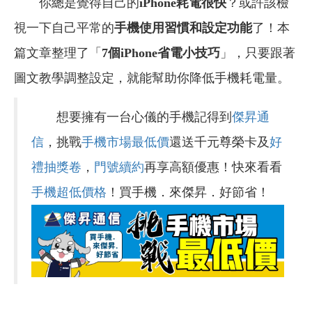
你總是覺得自己的
iPhone耗電很快
？或許該檢
視一下自己平常的
手機使用習慣和設定功能
了！
本
篇文章整理了「
7個iPhone省電小技巧
」，只要跟著
圖文教學調整設定，就能幫助你降低手機耗電量。
想要擁有一台心儀的手機記得到
傑昇通
信
，挑戰
手機市場最低價
還送千元尊榮卡及
好
禮抽獎卷
，
門號續約
再享高額優惠！快來看看
手機超低價格
！買手機．來傑昇．好節省！