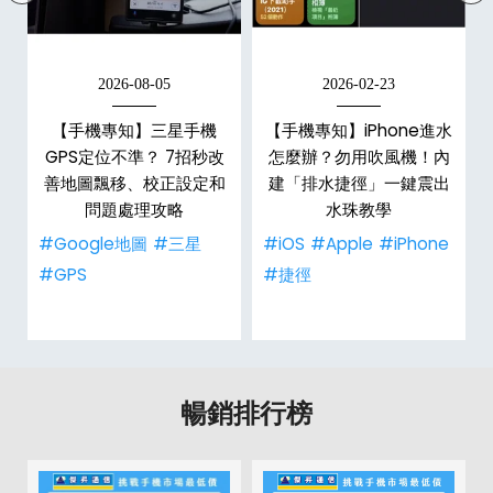
2026-08-05
2026-02-23
【手機專知】三星手機
【手機專知】iPhone進水
？
GPS定位不準？ 7招秒改
怎麼辦？勿用吹風機！內
善地圖飄移、校正設定和
建「排水捷徑」一鍵震出
問題處理攻略
水珠教學
#Google地圖
#三星
#iOS
#Apple
#iPhone
#GPS
#捷徑
暢銷排行榜