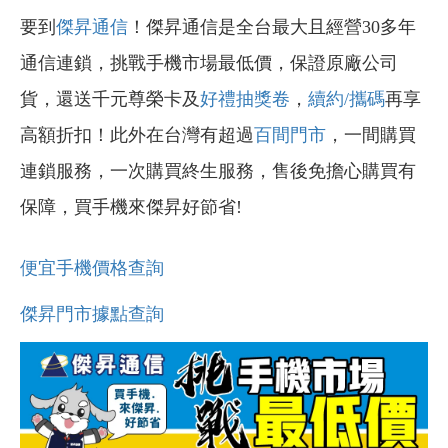
要到
傑昇通信
！傑昇通信是全台最大且經營30多年
通信連鎖，挑戰手機市場最低價，保證原廠公司
貨，還送千元尊榮卡及
好禮抽獎卷
，
續約/攜碼
再享
高額折扣！此外在台灣有超過
百間門市
，一間購買
連鎖服務，一次購買終生服務，售後免擔心購買有
保障，買手機來傑昇好節省!
便宜手機價格查詢
傑昇門市據點查詢