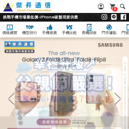
0
挑戰手機市場最低價~iPhone破盤現貨供應
價格總覽
機型排行
手機推薦
手機比較
舊機回收
門市據點
門號