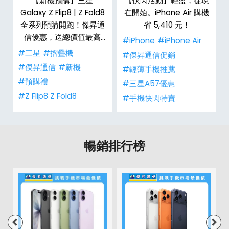
手
【新機預購】三星
【快閃活動】輕盈，從現
傑
Galaxy Z Flip8 | Z Fold8
在開始。iPhone Air 購機
全系列預購開跑！傑昇通
省 5,410 元！
信優惠，送總價值最高
#iPhone
#iPhone Air
$2,180 好禮
#三星
#摺疊機
#傑昇通信促銷
#傑昇通信
#新機
#輕薄手機推薦
#預購禮
#三星A57優惠
#Z Flip8 Z Fold8
#手機快閃特賣
暢銷排行榜