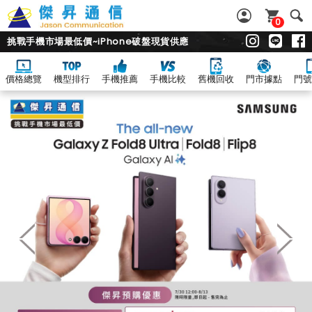
0
挑戰手機市場最低價~iPhone破盤現貨供應
價格總覽
機型排行
手機推薦
手機比較
舊機回收
門市據點
門號