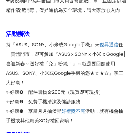
❤防疫期間~傑昇通信門市人員皆會配戴口罩，且固定以酒
精作清潔消毒，傑昇通信為安全環境，請大家放心入內
活動辦法
持『ASUS、SONY、小米或Google手機』來
傑昇通信
任
一實體門市，即可參加『ASUS x SONY x 小米 x Google│
喜迎新春～送好禮「兔」粉絲！』～就是要回饋使用
ASUS、SONY、小米或Google手機的您★☆★☆』享三
大好康！
✨好康❶ 配件購物金200元（現買即可現折）
✨好康❷ 免費手機清潔及健診服務
✨好康❸ 享當月月抽傑昇
好禮獎不完
活動，就有機會抽
手機或其他精美3C好禮回家唷！