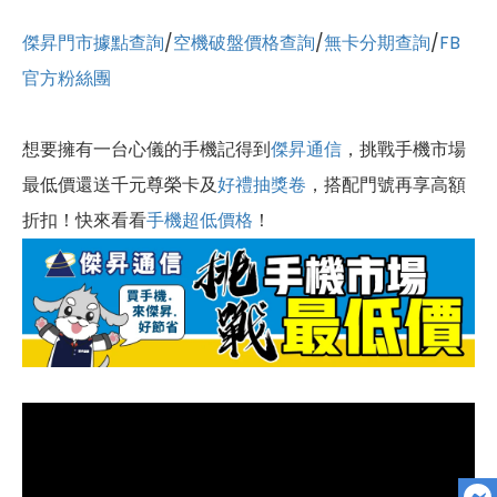
傑昇門市據點查詢
/
空機破盤價格查詢
/
無卡分期查詢
/
FB
官方粉絲團
想要擁有一台心儀的手機記得到
傑昇通信
，挑戰手機市場
最低價還送千元尊榮卡及
好禮抽獎卷
，搭配門號再享高額
折扣！快來看看
手機超低價格
！