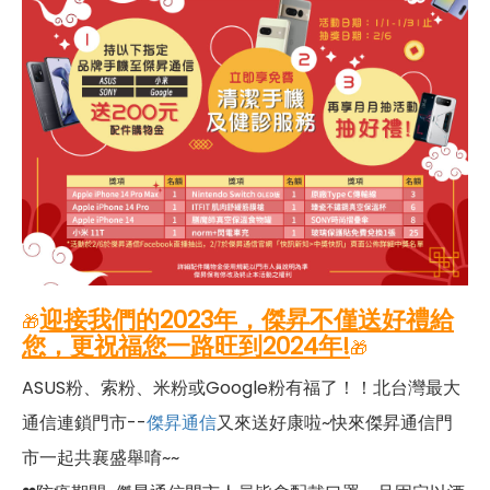
迎接我們的2023年，傑昇不僅送好禮給
🎁
您，更祝福您一路旺到2024年!
🎁
ASUS粉、索粉、米粉或Google粉有福了！！北台灣最大
通信連鎖門市--
傑昇通信
又來送好康啦~快來傑昇通信門
市一起共襄盛舉唷~~