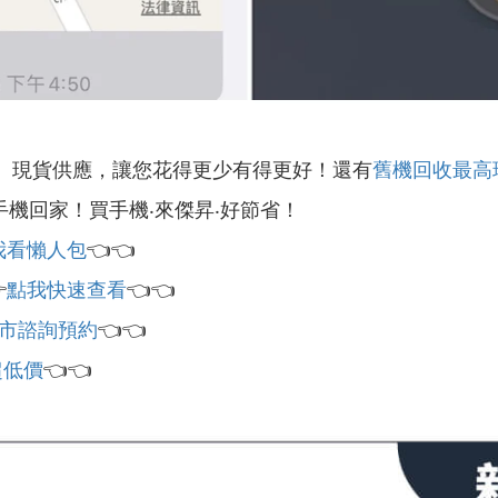
』現貨供應，讓您花得更少有得更好！還有
舊機回收最高
手機回家！買手機‧來傑昇‧好節省！
我看懶人包
👈👈

點我快速查看
👈👈
市諮詢預約
👈👈
超低價
👈👈