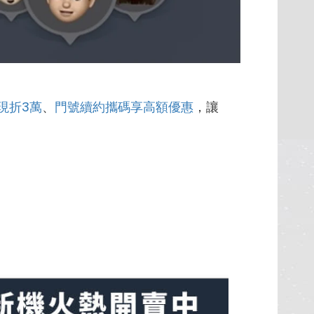
現折3萬
、
門號續約攜碼享高額優惠
，讓