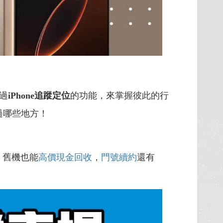
過
iPhone追蹤定位
的功能，來掌握彼此的行
過哪些地方！
，舊機也能
高價現金回收
，
門號續約
還有