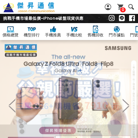
0
挑戰手機市場最低價~iPhone破盤現貨供應
價格總覽
機型排行
手機推薦
手機比較
舊機回收
門市據點
門號