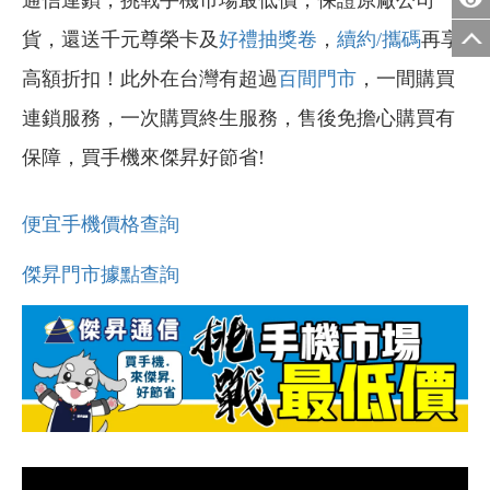
貨，還送千元尊榮卡及
好禮抽獎卷
，
續約/攜碼
再享
高額折扣！此外在台灣有超過
百間門市
，一間購買
連鎖服務，一次購買終生服務，售後免擔心購買有
保障，買手機來傑昇好節省!
便宜手機價格查詢
傑昇門市據點查詢