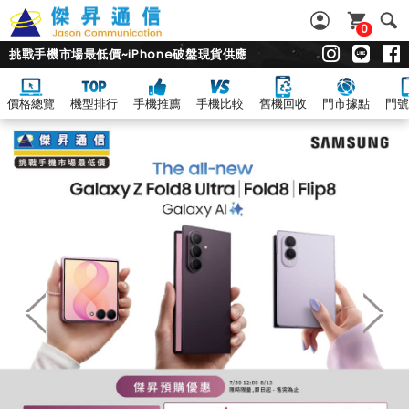
0
挑戰手機市場最低價~iPhone破盤現貨供應
價格總覽
機型排行
手機推薦
手機比較
舊機回收
門市據點
門號