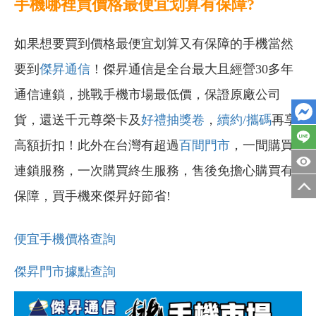
手機哪裡買價格最便宜划算有保障?
如果想要買到價格最便宜划算又有保障的手機當然
要到
傑昇通信
！傑昇通信是全台最大且經營30多年
通信連鎖，挑戰手機市場最低價，保證原廠公司
貨，還送千元尊榮卡及
好禮抽獎卷
，
續約/攜碼
再享
高額折扣！此外在台灣有超過
百間門市
，一間購買
連鎖服務，一次購買終生服務，售後免擔心購買有
保障，買手機來傑昇好節省!
便宜手機價格查詢
傑昇門市據點查詢