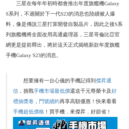
三星在每年年初時都會推出年度旗艦機Galaxy
S系列，不過關於下一代S23的消息也陸續被人爆
料，像是傳說三星打算開發自製晶片，因此之後S系
列旗艦機將全面改用高通處理器，三星哥倫比亞官
網更是提前釋出，將於這天正式揭曉新款年度旗艦
手機Galaxy S23的消息。
想要擁有一台心儀的手機記得到
傑昇通
信
，挑戰
手機市場最低價
還送千元尊榮卡及
好
禮抽獎卷
，
門號續約
再享高額優惠！快來看看
手機超低價格
！買手機．來傑昇．好節省！