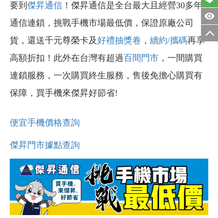
要到
傑昇通信
！傑昇通信是全台最大且經營30多年
通信連鎖，挑戰手機市場最低價，保證原廠公司
貨，還送千元尊榮卡及
好禮抽獎卷
，
續約/攜碼
再享
高額折扣！此外在台灣有超過
百間門市
，一間購買
連鎖服務，一次購買終生服務，售後免擔心購買有
保障，買手機來傑昇好節省!
便宜手機價格查詢
傑昇門市據點查詢