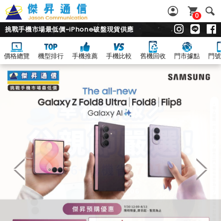
0
挑戰手機市場最低價~iPhone破盤現貨供應
價格總覽
機型排行
手機推薦
手機比較
舊機回收
門市據點
門號